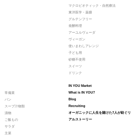
マクロビオティック・自然療法
東洋医学・薬膳
グルテンフリー
発酵料理
アーユルヴェーダ
ヴィーガン
使いまわしアレンジ
子ども用
砂糖不使用
スイーツ
ドリンク
IN YOU Market
常備菜
What is IN YOU?
パン
Blog
スープ汁物類
Recruiting
漬物
オーガニックに人生を賭けた7人が紡ぐリ
ご飯もの
アルストーリー
サラダ
主菜