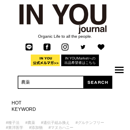
Organic Life to all the people.
IN YOUMarketへの
出品希望者はこちら
HOT
KEYWORD
#種子法
#農薬
#遺伝子組み換え
#グルテンフリー
#東洋医学
#添加物
#マヌカハニー