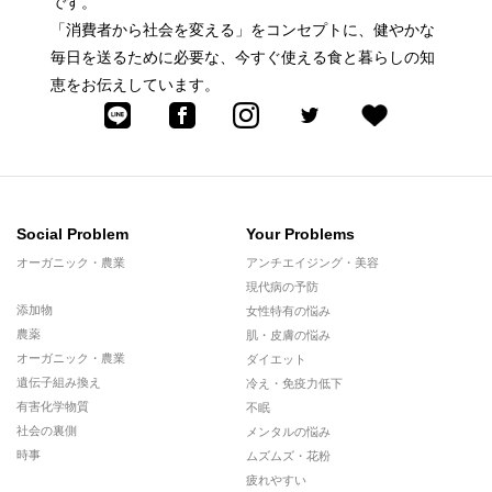
です。
「消費者から社会を変える」をコンセプトに、健やかな
毎日を送るために必要な、今すぐ使える食と暮らしの知
恵をお伝えしています。
Social Problem
Your Problems
オーガニック・農業
アンチエイジング・美容
現代病の予防
添加物
女性特有の悩み
農薬
肌・皮膚の悩み
オーガニック・農業
ダイエット
遺伝子組み換え
冷え・免疫力低下
有害化学物質
不眠
社会の裏側
メンタルの悩み
時事
ムズムズ・花粉
疲れやすい