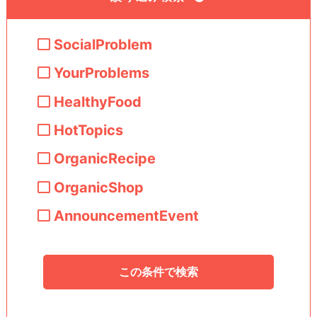
SocialProblem
YourProblems
HealthyFood
HotTopics
OrganicRecipe
OrganicShop
AnnouncementEvent