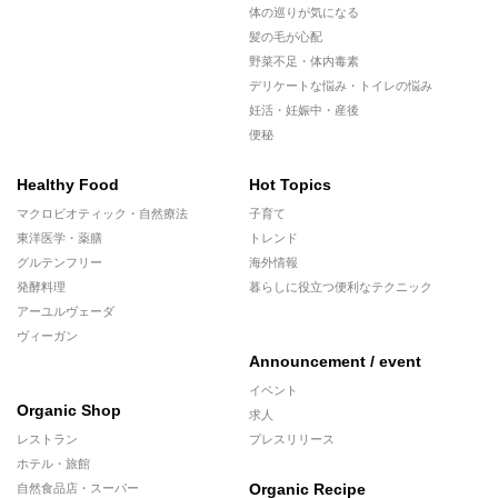
体の巡りが気になる
髪の毛が心配
野菜不足・体内毒素
デリケートな悩み・トイレの悩み
妊活・妊娠中・産後
便秘
Healthy Food
Hot Topics
マクロビオティック・自然療法
子育て
東洋医学・薬膳
トレンド
グルテンフリー
海外情報
発酵料理
暮らしに役立つ便利なテクニック
アーユルヴェーダ
ヴィーガン
Announcement / event
イベント
Organic Shop
求人
レストラン
プレスリリース
ホテル・旅館
Organic Recipe
自然食品店・スーパー