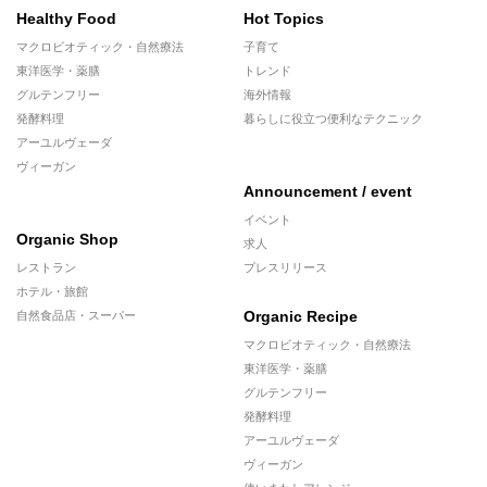
Healthy Food
Hot Topics
マクロビオティック・自然療法
子育て
東洋医学・薬膳
トレンド
グルテンフリー
海外情報
発酵料理
暮らしに役立つ便利なテクニック
アーユルヴェーダ
ヴィーガン
Announcement / event
イベント
Organic Shop
求人
レストラン
プレスリリース
ホテル・旅館
Organic Recipe
自然食品店・スーパー
マクロビオティック・自然療法
東洋医学・薬膳
グルテンフリー
発酵料理
アーユルヴェーダ
ヴィーガン