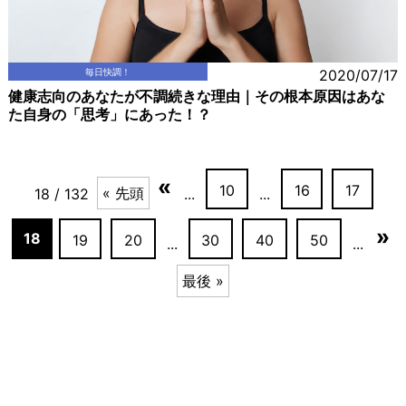
毎日快調！
2020/07/17
健康志向のあなたが不調続きな理由｜その根本原因はあな
た自身の「思考」にあった！？
«
10
16
17
« 先頭
18 / 132
...
...
»
18
19
20
30
40
50
...
...
最後 »