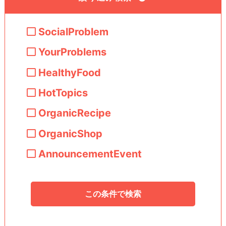
SocialProblem
YourProblems
HealthyFood
HotTopics
OrganicRecipe
OrganicShop
AnnouncementEvent