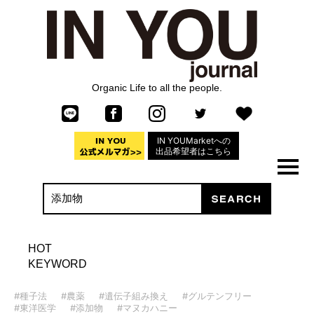
Organic Life to all the people.
IN YOUMarketへの
出品希望者はこちら
HOT
KEYWORD
#種子法
#農薬
#遺伝子組み換え
#グルテンフリー
#東洋医学
#添加物
#マヌカハニー