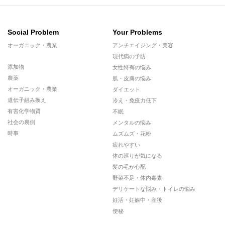
Social Problem
Your Problems
オーガニック・農業
アンチエイジング・美容
現代病の予防
添加物
女性特有の悩み
農薬
肌・皮膚の悩み
オーガニック・農業
ダイエット
遺伝子組み換え
冷え・免疫力低下
有害化学物質
不眠
社会の裏側
メンタルの悩み
時事
ムズムズ・花粉
疲れやすい
体の巡りが気になる
髪の毛が心配
野菜不足・体内毒素
デリケートな悩み・トイレの悩み
妊活・妊娠中・産後
便秘