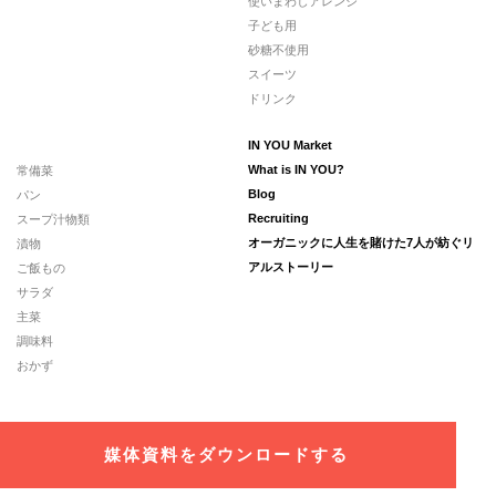
使いまわしアレンジ
子ども用
砂糖不使用
スイーツ
ドリンク
IN YOU Market
常備菜
What is IN YOU?
パン
Blog
スープ汁物類
Recruiting
漬物
オーガニックに人生を賭けた7人が紡ぐリ
ご飯もの
アルストーリー
サラダ
主菜
調味料
おかず
媒体資料をダウンロードする