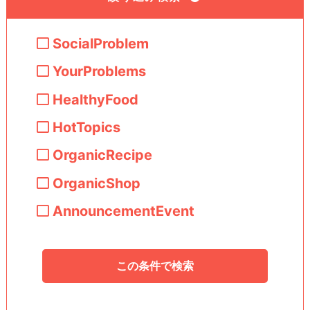
SocialProblem
YourProblems
HealthyFood
HotTopics
OrganicRecipe
OrganicShop
AnnouncementEvent