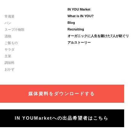
IN YOU Market
常備菜
What is IN YOU?
パン
Blog
スープ汁物類
Recruiting
漬物
オーガニックに人生を賭けた7人が紡ぐリ
ご飯もの
アルストーリー
サラダ
主菜
調味料
おかず
媒体資料をダウンロードする
IN YOUMarketへの出品希望者はこちら