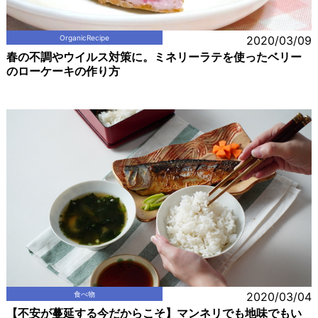
OrganicRecipe
2020/03/09
春の不調やウイルス対策に。ミネリーラテを使ったベリー
のローケーキの作り方
食べ物
2020/03/04
【不安が蔓延する今だからこそ】マンネリでも地味でもい