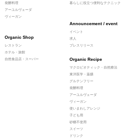
発酵料理
暮らしに役立つ便利なテクニック
アーユルヴェーダ
ヴィーガン
Announcement / event
イベント
Organic Shop
求人
レストラン
プレスリリース
ホテル・旅館
Organic Recipe
自然食品店・スーパー
マクロビオティック・自然療法
東洋医学・薬膳
グルテンフリー
発酵料理
アーユルヴェーダ
ヴィーガン
使いまわしアレンジ
子ども用
砂糖不使用
スイーツ
ドリンク