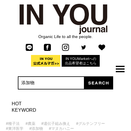
Organic Life to all the people.
IN YOUMarketへの
出品希望者はこちら
HOT
KEYWORD
#種子法
#農薬
#遺伝子組み換え
#グルテンフリー
#東洋医学
#添加物
#マヌカハニー