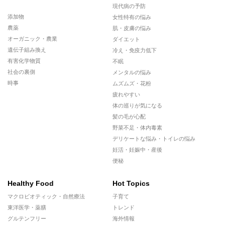
現代病の予防
添加物
女性特有の悩み
農薬
肌・皮膚の悩み
オーガニック・農業
ダイエット
遺伝子組み換え
冷え・免疫力低下
有害化学物質
不眠
社会の裏側
メンタルの悩み
時事
ムズムズ・花粉
疲れやすい
体の巡りが気になる
髪の毛が心配
野菜不足・体内毒素
デリケートな悩み・トイレの悩み
妊活・妊娠中・産後
便秘
Healthy Food
Hot Topics
マクロビオティック・自然療法
子育て
東洋医学・薬膳
トレンド
グルテンフリー
海外情報