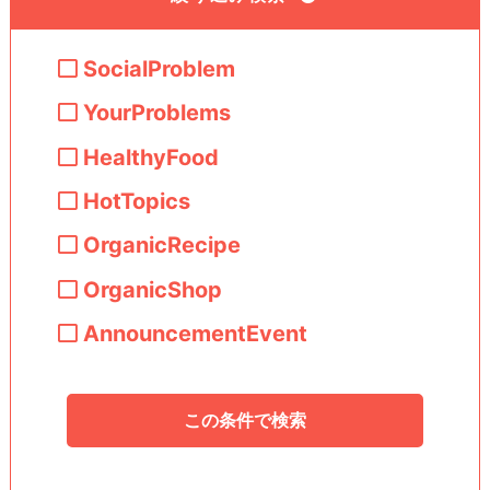
SocialProblem
YourProblems
HealthyFood
HotTopics
OrganicRecipe
OrganicShop
AnnouncementEvent