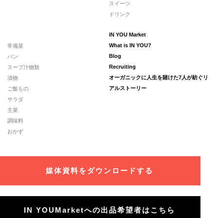
スイーツ
ドリンク
IN YOU Market
常備菜
What is IN YOU?
パン
Blog
スープ汁物類
Recruiting
漬物
オーガニックに人生を賭けた7人が紡ぐリ
ご飯もの
アルストーリー
サラダ
主菜
調味料
おかず
媒体資料をダウンロードする
IN YOUMarketへの出品希望者はこちら