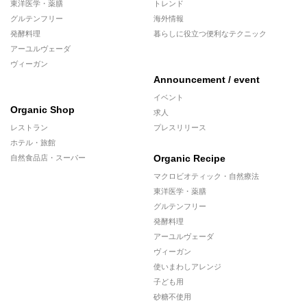
東洋医学・薬膳
トレンド
グルテンフリー
海外情報
発酵料理
暮らしに役立つ便利なテクニック
アーユルヴェーダ
ヴィーガン
Announcement / event
イベント
Organic Shop
求人
レストラン
プレスリリース
ホテル・旅館
Organic Recipe
自然食品店・スーパー
マクロビオティック・自然療法
東洋医学・薬膳
グルテンフリー
発酵料理
アーユルヴェーダ
ヴィーガン
使いまわしアレンジ
子ども用
砂糖不使用