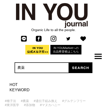
Organic Life to all the people.
IN YOUMarketへの
出品希望者はこちら
HOT
KEYWORD
#種子法
#農薬
#遺伝子組み換え
#グルテンフリー
#東洋医学
#添加物
#マヌカハニー