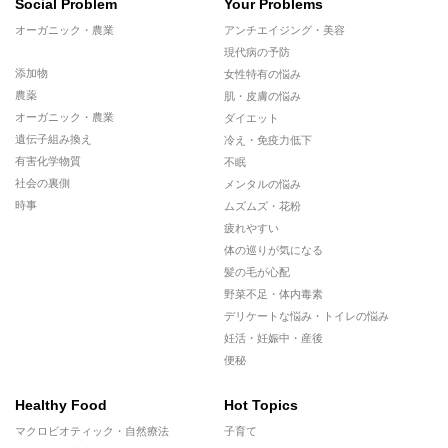
Social Problem
Your Problems
オーガニック・農業
アンチエイジング・美容
現代病の予防
添加物
女性特有の悩み
農薬
肌・皮膚の悩み
オーガニック・農業
ダイエット
遺伝子組み換え
冷え・免疫力低下
有害化学物質
不眠
社会の裏側
メンタルの悩み
時事
ムズムズ・花粉
疲れやすい
体の巡りが気になる
髪の毛が心配
野菜不足・体内毒素
デリケートな悩み・トイレの悩み
妊活・妊娠中・産後
便秘
Healthy Food
Hot Topics
マクロビオティック・自然療法
子育て