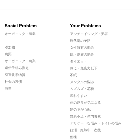
Social Problem
Your Problems
オーガニック・農業
アンチエイジング・美容
現代病の予防
添加物
女性特有の悩み
農薬
肌・皮膚の悩み
オーガニック・農業
ダイエット
遺伝子組み換え
冷え・免疫力低下
有害化学物質
不眠
社会の裏側
メンタルの悩み
時事
ムズムズ・花粉
疲れやすい
体の巡りが気になる
髪の毛が心配
野菜不足・体内毒素
デリケートな悩み・トイレの悩み
妊活・妊娠中・産後
便秘