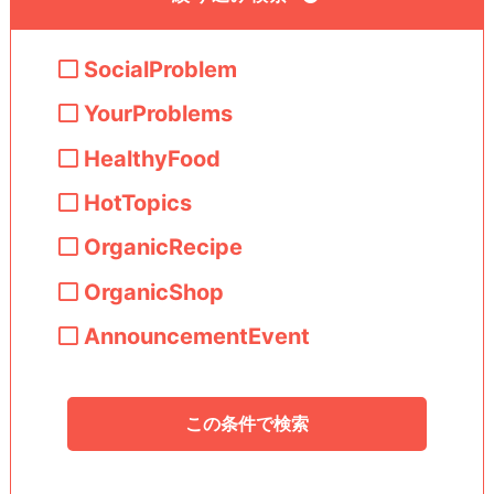
SocialProblem
YourProblems
HealthyFood
HotTopics
OrganicRecipe
OrganicShop
AnnouncementEvent