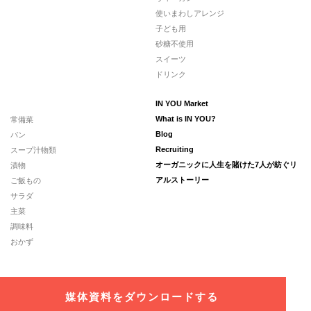
使いまわしアレンジ
子ども用
砂糖不使用
スイーツ
ドリンク
IN YOU Market
常備菜
What is IN YOU?
パン
Blog
スープ汁物類
Recruiting
漬物
オーガニックに人生を賭けた7人が紡ぐリ
ご飯もの
アルストーリー
サラダ
主菜
調味料
おかず
媒体資料をダウンロードする