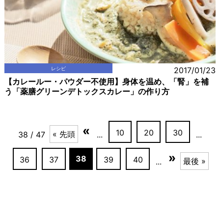
レシピ
2017/01/23
【カレールー・パウダー不使用】身体を温め、「腎」を補
う「薬膳グリーンデトックスカレー」の作り方
«
10
20
30
« 先頭
38 / 47
...
...
»
38
36
37
39
40
最後 »
...