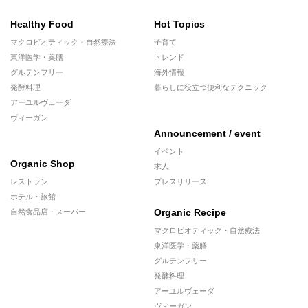
Healthy Food
Hot Topics
マクロビオティック・自然療法
子育て
東洋医学・薬膳
トレンド
グルテンフリー
海外情報
発酵料理
暮らしに役立つ便利なテクニック
アーユルヴェーダ
ヴィーガン
Announcement / event
イベント
Organic Shop
求人
レストラン
プレスリリース
ホテル・旅館
Organic Recipe
自然食品店・スーパー
マクロビオティック・自然療法
東洋医学・薬膳
グルテンフリー
発酵料理
アーユルヴェーダ
ヴィーガン