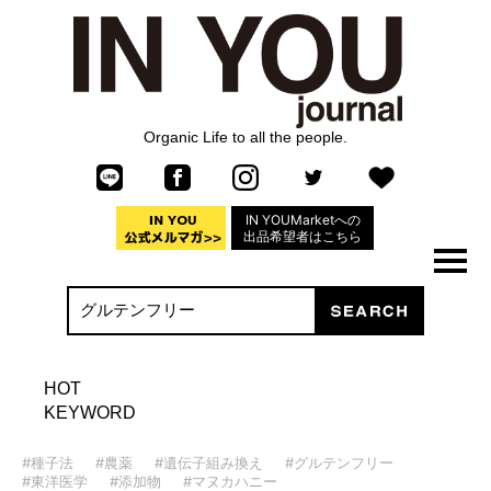
Organic Life to all the people.
IN YOUMarketへの
出品希望者はこちら
HOT
KEYWORD
#種子法
#農薬
#遺伝子組み換え
#グルテンフリー
#東洋医学
#添加物
#マヌカハニー