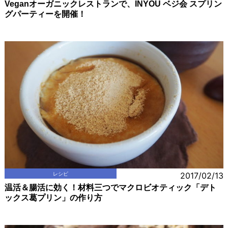
Veganオーガニックレストランで、INYOU ベジ会 スプリン
グパーティーを開催！
レシピ
2017/02/13
温活＆腸活に効く！材料三つでマクロビオティック「デト
ックス葛プリン」の作り方