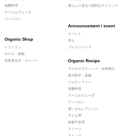
発酵料理
暮らしに役立つ便利なテクニック
アーユルヴェーダ
ヴィーガン
Announcement / event
イベント
Organic Shop
求人
レストラン
プレスリリース
ホテル・旅館
Organic Recipe
自然食品店・スーパー
マクロビオティック・自然療法
東洋医学・薬膳
グルテンフリー
発酵料理
アーユルヴェーダ
ヴィーガン
使いまわしアレンジ
子ども用
砂糖不使用
スイーツ
ドリンク