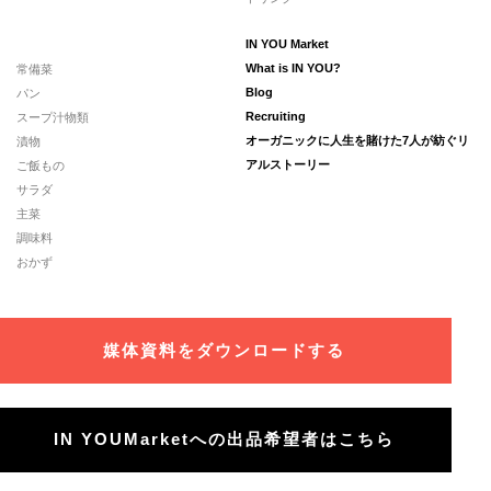
IN YOU Market
常備菜
What is IN YOU?
パン
Blog
スープ汁物類
Recruiting
漬物
オーガニックに人生を賭けた7人が紡ぐリ
ご飯もの
アルストーリー
サラダ
主菜
調味料
おかず
媒体資料をダウンロードする
IN YOUMarketへの出品希望者はこちら