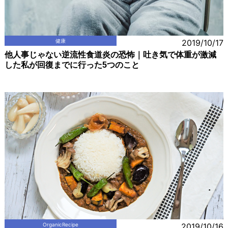
健康
2019/10/17
他人事じゃない逆流性食道炎の恐怖｜吐き気で体重が激減
した私が回復までに行った5つのこと
OrganicRecipe
2019/10/16