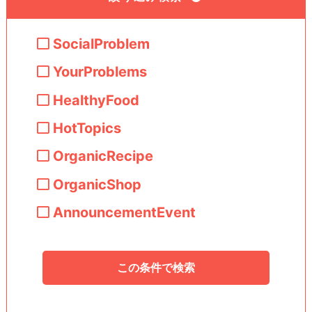
SocialProblem
YourProblems
HealthyFood
HotTopics
OrganicRecipe
OrganicShop
AnnouncementEvent