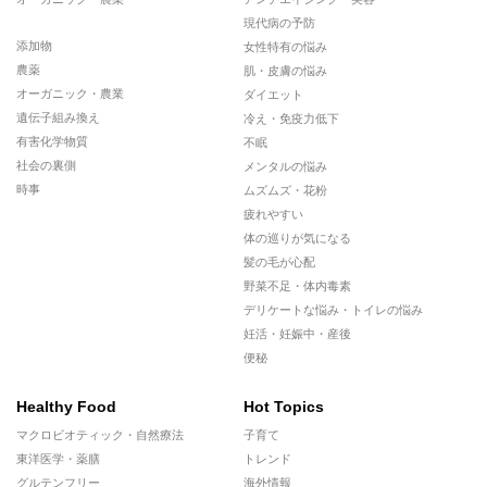
現代病の予防
添加物
女性特有の悩み
農薬
肌・皮膚の悩み
オーガニック・農業
ダイエット
遺伝子組み換え
冷え・免疫力低下
有害化学物質
不眠
社会の裏側
メンタルの悩み
時事
ムズムズ・花粉
疲れやすい
体の巡りが気になる
髪の毛が心配
野菜不足・体内毒素
デリケートな悩み・トイレの悩み
妊活・妊娠中・産後
便秘
Healthy Food
Hot Topics
マクロビオティック・自然療法
子育て
東洋医学・薬膳
トレンド
グルテンフリー
海外情報