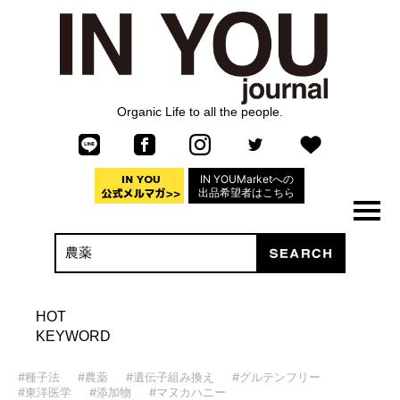
Organic Life to all the people.
IN YOUMarketへの
出品希望者はこちら
HOT
KEYWORD
#種子法
#農薬
#遺伝子組み換え
#グルテンフリー
#東洋医学
#添加物
#マヌカハニー