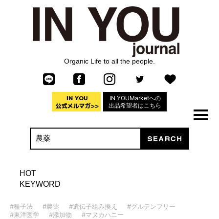
Organic Life to all the people.
IN YOUMarketへの
出品希望者はこちら
HOT
KEYWORD
#種子法
#農薬
#遺伝子組み換え
#グルテンフリー
#東洋医学
#添加物
#マヌカハニー