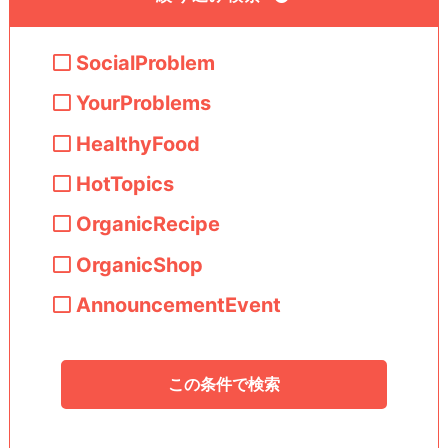
SocialProblem
YourProblems
HealthyFood
HotTopics
OrganicRecipe
OrganicShop
AnnouncementEvent