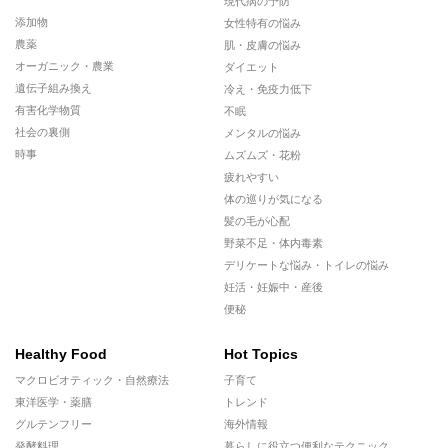
現代病の予防
添加物
女性特有の悩み
農薬
肌・皮膚の悩み
オーガニック・農業
ダイエット
遺伝子組み換え
冷え・免疫力低下
有害化学物質
不眠
社会の裏側
メンタルの悩み
時事
ムズムズ・花粉
疲れやすい
体の巡りが気になる
髪の毛が心配
野菜不足・体内毒素
デリケートな悩み・トイレの悩み
妊活・妊娠中・産後
便秘
Healthy Food
Hot Topics
マクロビオティック・自然療法
子育て
東洋医学・薬膳
トレンド
グルテンフリー
海外情報
発酵料理
暮らしに役立つ便利なテクニック