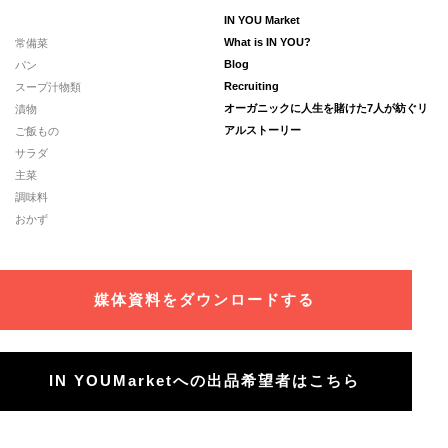
IN YOU Market
常備菜
What is IN YOU?
パン
Blog
スープ汁物類
Recruiting
漬物
オーガニックに人生を賭けた7人が紡ぐリ
ご飯もの
アルストーリー
サラダ
主菜
調味料
おかず
媒体資料をダウンロードする
IN YOUMarketへの出品希望者はこちら