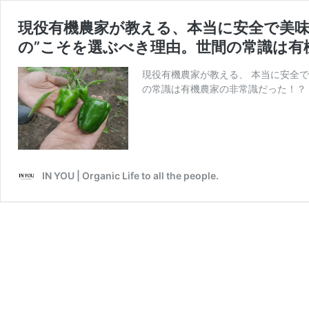
現役有機農家が教える、本当に安全で美味
の”こそを選ぶべき理由。世間の常識は有
現役有機農家が教える、 本当に安全で
の常識は有機農家の非常識だった！？
IN YOU | Organic Life to all the people.