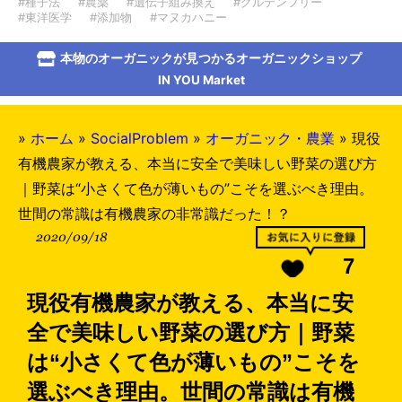
#種子法
#農薬
#遺伝子組み換え
#グルテンフリー
#東洋医学
#添加物
#マヌカハニー
本物のオーガニックが見つかるオーガニックショップ
IN YOU Market
»
ホーム
»
SocialProblem
»
オーガニック・農業
»
現役
有機農家が教える、本当に安全で美味しい野菜の選び方
｜野菜は“小さくて色が薄いもの”こそを選ぶべき理由。
世間の常識は有機農家の非常識だった！？
2020/09/18
7
現役有機農家が教える、本当に安
全で美味しい野菜の選び方｜野菜
は“小さくて色が薄いもの”こそを
選ぶべき理由。世間の常識は有機