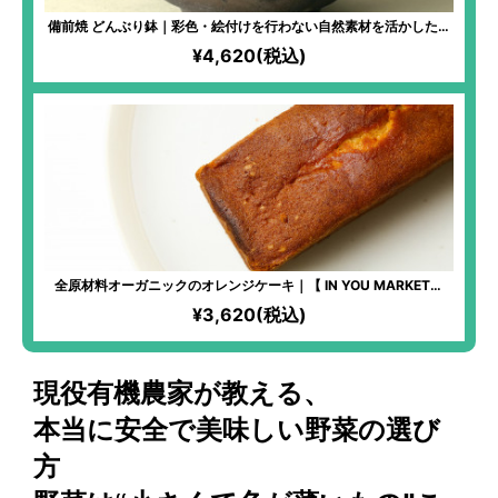
備前焼 どんぶり鉢｜彩色・絵付けを行わない自然素材を活かした焼
き物。独特の色味で、使うたびに風合いが変化！古より続く「備前
¥4,620(税込)
焼窯元六姓」直系の窯元が、代々受け継がれてきた陶技を活かして
作り上げた力作！より美味しくご飯をお召し上がりいただける丼！
全原材料オーガニックのオレンジケーキ｜【 IN YOU MARKET限
定】化学物質過敏症の方も安心して食べられるケーキ！全原材料有
¥3,620(税込)
機！オレンジならではの爽やかな味わいが楽しめる！
現役有機農家が教える、
本当に安全で美味しい野菜の選び
方