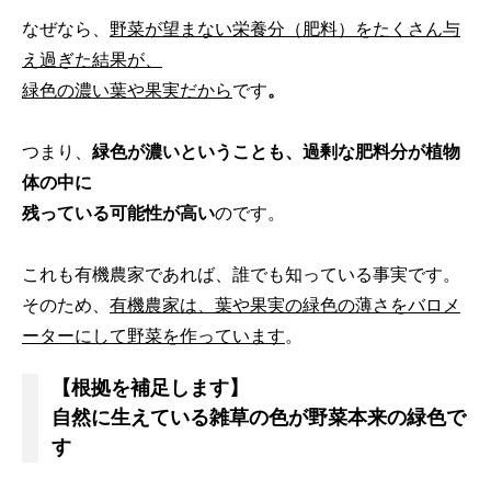
なぜなら、
野菜が望まない栄養分（肥料）をたくさん与
え過ぎた結果が、
緑色の濃い葉や果実だから
です
。
つまり、
緑色が
濃いということ
も、過剰な肥料分が植物
体の中に
残っている可能性が高い
のです。
これも有機農家であれば、誰でも知っている事実です。
そのため、
有機農家は、葉や果実の緑色の薄さをバロメ
ーターにして野菜を作っています
。
【根拠を補足します】
自然に生えている雑草の色が野菜本来の緑色で
す