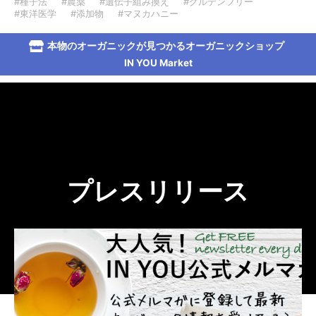
#種子法
#農薬
#遺伝子組み換え
#グルテンフリー
#東洋医学
#添加物
#マヌカハニー
本物のオーガニックが見つかるオーガニックショップ
IN YOU Market
プレスリリース