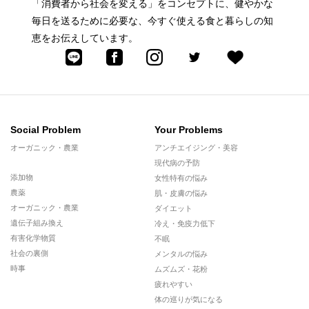
「消費者から社会を変える」をコンセプトに、健やかな
毎日を送るために必要な、今すぐ使える食と暮らしの知
恵をお伝えしています。
Social Problem
Your Problems
オーガニック・農業
アンチエイジング・美容
現代病の予防
添加物
女性特有の悩み
農薬
肌・皮膚の悩み
オーガニック・農業
ダイエット
遺伝子組み換え
冷え・免疫力低下
有害化学物質
不眠
社会の裏側
メンタルの悩み
時事
ムズムズ・花粉
疲れやすい
体の巡りが気になる