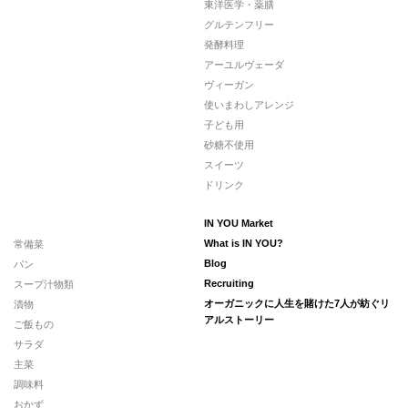
東洋医学・薬膳
グルテンフリー
発酵料理
アーユルヴェーダ
ヴィーガン
使いまわしアレンジ
子ども用
砂糖不使用
スイーツ
ドリンク
IN YOU Market
常備菜
What is IN YOU?
パン
Blog
スープ汁物類
Recruiting
漬物
オーガニックに人生を賭けた7人が紡ぐリ
アルストーリー
ご飯もの
サラダ
主菜
調味料
おかず