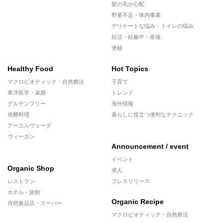
髪の毛が心配
野菜不足・体内毒素
デリケートな悩み・トイレの悩み
妊活・妊娠中・産後
便秘
Healthy Food
Hot Topics
マクロビオティック・自然療法
子育て
東洋医学・薬膳
トレンド
グルテンフリー
海外情報
発酵料理
暮らしに役立つ便利なテクニック
アーユルヴェーダ
ヴィーガン
Announcement / event
イベント
Organic Shop
求人
レストラン
プレスリリース
ホテル・旅館
Organic Recipe
自然食品店・スーパー
マクロビオティック・自然療法