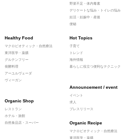
野菜不足・体内毒素
デリケートな悩み・トイレの悩み
妊活・妊娠中・産後
便秘
Healthy Food
Hot Topics
マクロビオティック・自然療法
子育て
東洋医学・薬膳
トレンド
グルテンフリー
海外情報
発酵料理
暮らしに役立つ便利なテクニック
アーユルヴェーダ
ヴィーガン
Announcement / event
イベント
Organic Shop
求人
レストラン
プレスリリース
ホテル・旅館
Organic Recipe
自然食品店・スーパー
マクロビオティック・自然療法
東洋医学・薬膳