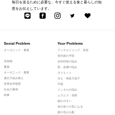
毎日を送るために必要な、今すぐ使える食と暮らしの知
恵をお伝えしています。
Social Problem
Your Problems
オーガニック・農業
アンチエイジング・美容
現代病の予防
添加物
女性特有の悩み
農薬
肌・皮膚の悩み
オーガニック・農業
ダイエット
遺伝子組み換え
冷え・免疫力低下
有害化学物質
不眠
社会の裏側
メンタルの悩み
時事
ムズムズ・花粉
疲れやすい
体の巡りが気になる
髪の毛が心配