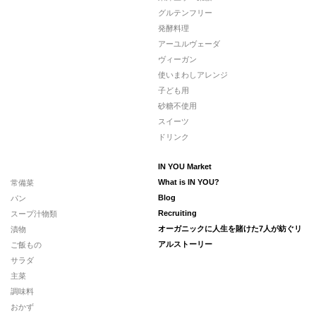
グルテンフリー
発酵料理
アーユルヴェーダ
ヴィーガン
使いまわしアレンジ
子ども用
砂糖不使用
スイーツ
ドリンク
IN YOU Market
常備菜
What is IN YOU?
パン
Blog
スープ汁物類
Recruiting
漬物
オーガニックに人生を賭けた7人が紡ぐリ
ご飯もの
アルストーリー
サラダ
主菜
調味料
おかず