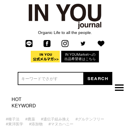
Organic Life to all the people.
IN YOUMarketへの
出品希望者はこちら
HOT
KEYWORD
#種子法
#農薬
#遺伝子組み換え
#グルテンフリー
#東洋医学
#添加物
#マヌカハニー