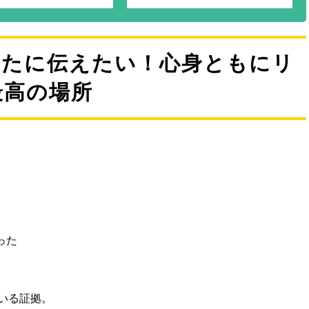
甘い味わいのアルベキーナ種
使用！エグみなしですーっと
飲める「オリーブのジュー
ス」！
なたに伝えたい！心身ともにリ
最高の場所
った
いる証拠。