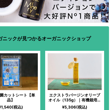
ガニックが見つかるオーガニックショップ
除菌カットシート【単
エクストラバージンオリーブ
品】
オイル（135g）｜有機栽培オ
リーブ100%｜冷凍搾油で鮮度
¥1,540(税込)
¥5,306(税込)
バツグン！生食にピッタリな