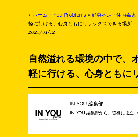
»
ホーム
»
YourProblems
»
野菜不足・体内毒素
軽に行ける、心身ともにリラックスできる場所
2024/01/12
自然溢れる環境の中で、
軽に行ける、心身ともに
IN YOU 編集部
IN YOU 編集部から、皆様に役