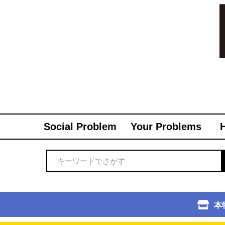
Social Problem
Your Problems
本