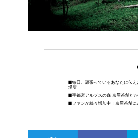
■毎日、頑張っているあなたに伝え
場所
■宇都宮アルプスの森 京屋茶舗だ
■ファンが続々増加中！京屋茶舗に