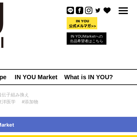
IN YOUMarketへの
出品希望者はこちら
pe
IN YOU Market
What is IN YOU?
遺伝子組み換え
東洋医学
#添加物
rket