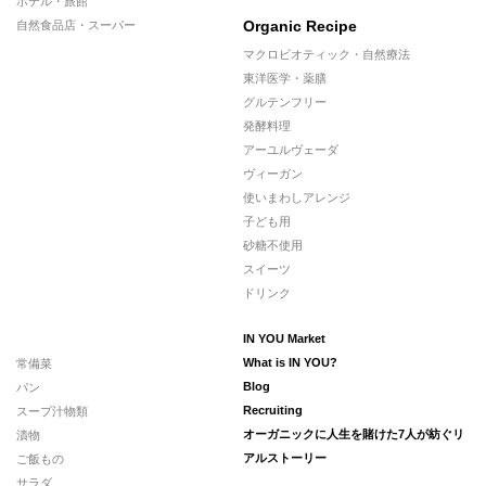
ホテル・旅館
Organic Recipe
自然食品店・スーパー
マクロビオティック・自然療法
東洋医学・薬膳
グルテンフリー
発酵料理
アーユルヴェーダ
ヴィーガン
使いまわしアレンジ
子ども用
砂糖不使用
スイーツ
ドリンク
IN YOU Market
常備菜
What is IN YOU?
パン
Blog
スープ汁物類
Recruiting
漬物
オーガニックに人生を賭けた7人が紡ぐリ
ご飯もの
アルストーリー
サラダ