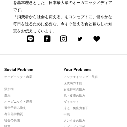
を基本理念とした、日本最大級のオーガニックメディア
です。
「消費者から社会を変える」をコンセプトに、健やかな
毎日を送るために必要な、今すぐ使える食と暮らしの知
恵をお伝えしています。
Social Problem
Your Problems
オーガニック・農業
アンチエイジング・美容
現代病の予防
添加物
女性特有の悩み
農薬
肌・皮膚の悩み
オーガニック・農業
ダイエット
遺伝子組み換え
冷え・免疫力低下
有害化学物質
不眠
社会の裏側
メンタルの悩み
時事
ムズムズ・花粉