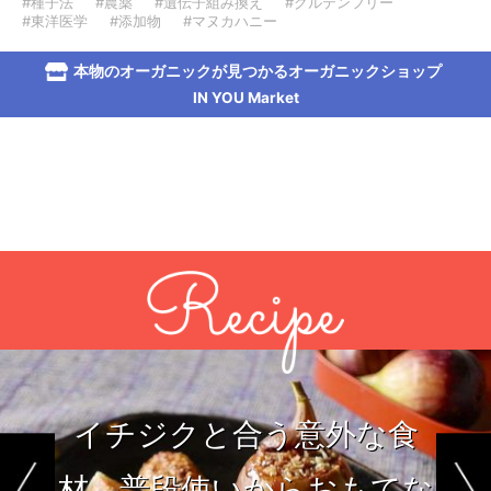
#種子法
#農薬
#遺伝子組み換え
#グルテンフリー
#東洋医学
#添加物
#マヌカハニー
本物のオーガニックが見つかるオーガニックショップ
IN YOU Market
イチジクと合う意外な食
材。普段使いからおもてな