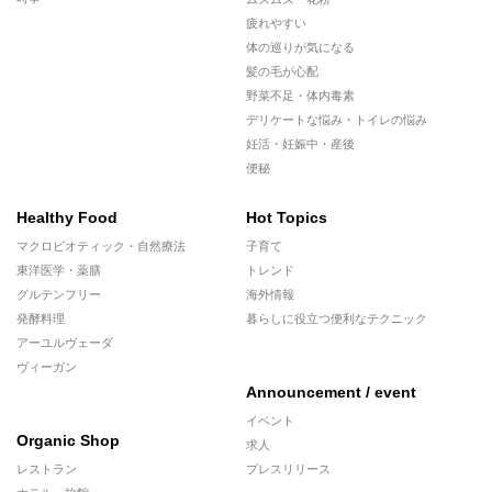
疲れやすい
体の巡りが気になる
髪の毛が心配
野菜不足・体内毒素
デリケートな悩み・トイレの悩み
妊活・妊娠中・産後
便秘
Healthy Food
Hot Topics
マクロビオティック・自然療法
子育て
東洋医学・薬膳
トレンド
グルテンフリー
海外情報
発酵料理
暮らしに役立つ便利なテクニック
アーユルヴェーダ
ヴィーガン
Announcement / event
イベント
Organic Shop
求人
レストラン
プレスリリース