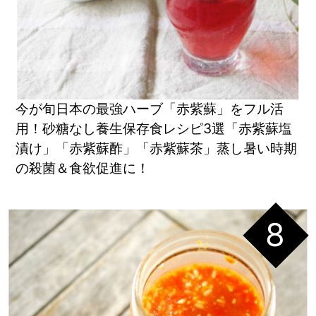
今が旬日本の最強ハーブ「赤紫蘇」をフル活
用！砂糖なし養生保存食レシピ3選「赤紫蘇塩
漬け」「赤紫蘇酢」「赤紫蘇茶」蒸し暑い時期
の殺菌＆食欲促進に！