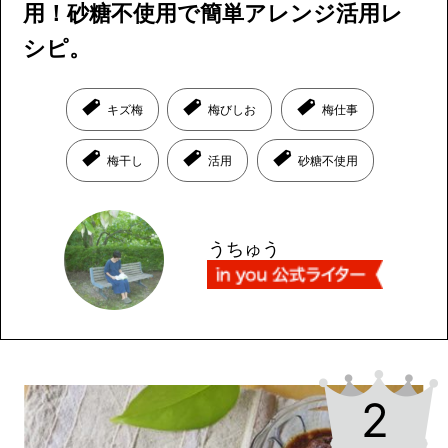
用！砂糖不使用で簡単アレンジ活用レ
シピ。
キズ梅
梅びしお
梅仕事
梅干し
活用
砂糖不使用
うちゅう