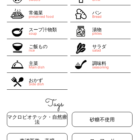
常備菜
パン
preserved food
Bread
スープ汁物類
漬物
soup
pikles
ご飯もの
サラダ
rice
salad
主菜
調味料
Main dish
seasoning
おかず
Side dish
マクロビオテック・自然療
砂糖不使用
法