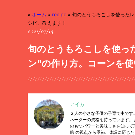
»
ホーム
»
recipe
»
旬のとうもろこしを使ったレ
シピ、教えます！
2021/07/13
旬のとうもろこしを使っ
ン”の作り方。コーンを
アイカ
２人の小さな子供の子育て中です
ネーターの資格を持っています。
のもつパワーと美味しさを知って
膳 の視点から季節、体調に応じ