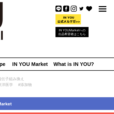
IN YOUMarketへの
出品希望者はこちら
pe
IN YOU Market
What is IN YOU?
遺伝子組み換え
東洋医学
#添加物
rket