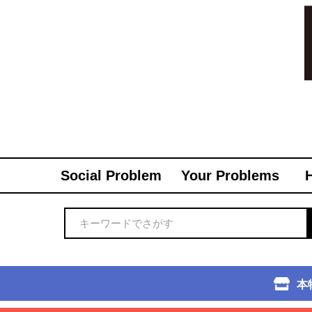
Social Problem
Your Problems
本