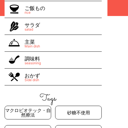
ご飯もの
rice
サラダ
salad
主菜
Main dish
調味料
seasoning
おかず
Side dish
マクロビオテック・自
砂糖不使用
然療法