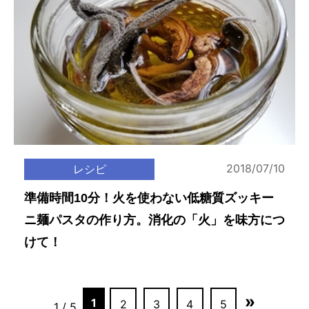
2018/07/10
レシピ
準備時間10分！火を使わない低糖質ズッキー
ニ麺パスタの作り方。消化の「火」を味方につ
けて！
»
1
2
3
4
5
1 / 5