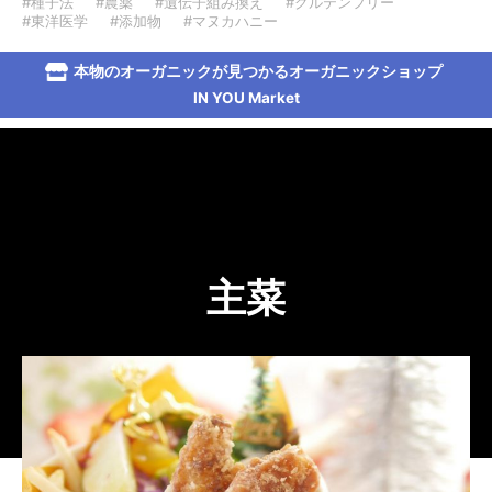
#種子法
#農薬
#遺伝子組み換え
#グルテンフリー
#東洋医学
#添加物
#マヌカハニー
本物のオーガニックが見つかるオーガニックショップ
IN YOU Market
主菜