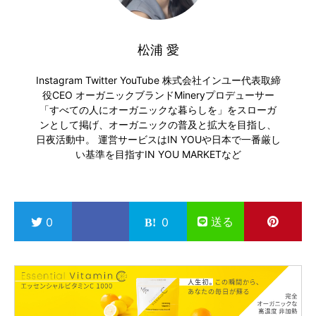
松浦 愛
Instagram
Twitter
YouTube
株式会社インユー代表取締
役CEO オーガニックブランドMineryプロデューサー
「すべての人にオーガニックな暮らしを」をスローガ
ンとして掲げ、オーガニックの普及と拡大を目指し、
日夜活動中。 運営サービスは
IN YOU
や日本で一番厳し
い基準を目指す
IN YOU MARKET
など
送る
0
0