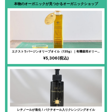
本物のオーガニックが見つかるオーガニックショップ
エクストラバージンオリーブオイル（135g）｜有機栽培オリーブ
100%｜冷凍搾油で鮮度バツグン！生食にピッタリな甘い味わいのア
¥5,306(税込)
ルベキーナ種使用！エグみなしですーっと飲める「オリーブのジュ
ース」！
レチノールが進化！バクチオール入りクレンジングオイル