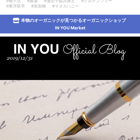
#種子法
#農薬
#遺伝子組み換え
#グルテンフリー
#東洋医学
#添加物
#マヌカハニー
本物のオーガニックが見つかるオーガニックショップ
IN YOU Market
2019/12/31