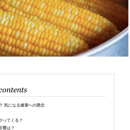
contents
？ 気になる健康への懸念
やってくる？
影響は？