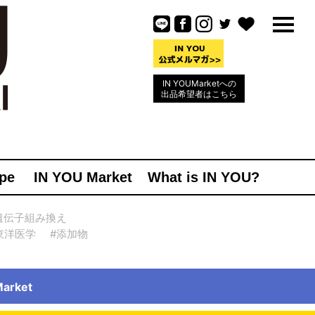
IN YOUMarketへの
出品希望者はこちら
pe
IN YOU Market
What is IN YOU?
遺伝子組み換え
東洋医学
#添加物
rket