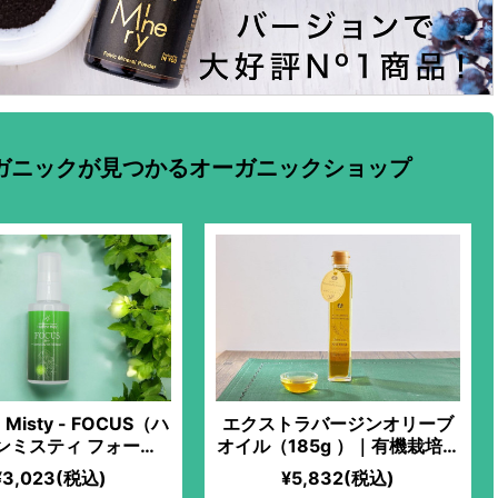
ガニックが見つかるオーガニックショップ
e Misty - FOCUS（ハ
エクストラバージンオリーブ
ンミスティ フォーカ
オイル（185g ）｜有機栽培オ
ス）
リーブ100%｜冷凍搾油で鮮度
¥3,023(税込)
¥5,832(税込)
バツグン！生食にピッタリな