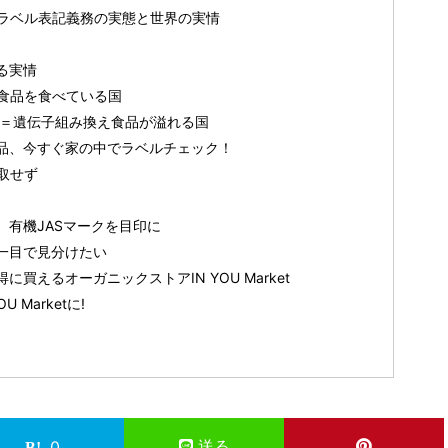
ラベル表記義務の実態と世界の実情
る実情
食品を食べている国
国＝遺伝子組み換え食品が溢れる国
品、今すぐ家の中でラベルチェック！
取せず
有機JASマークを目印に
一目で見分けたい
買えるオーガニックストアIN YOU Market
Marketに!
送る
0