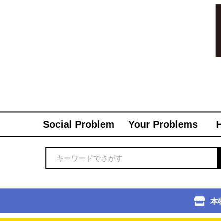
Social Problem
Your Problems
本