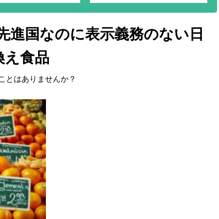
甘い味わいのアルベキーナ種
使用！エグみなしですーっと
飲める「オリーブのジュー
 先進国なのに表示義務のない日
ス」！
換え食品
ことはありませんか？