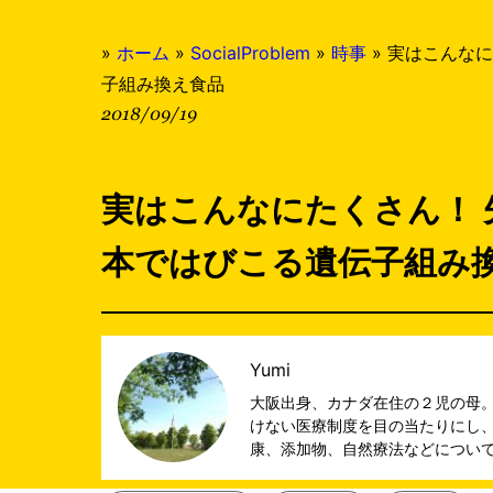
»
ホーム
»
SocialProblem
»
時事
»
実はこんなに
子組み換え食品
2018/09/19
実はこんなにたくさん！
本ではびこる遺伝子組み
Yumi
大阪出身、カナダ在住の２児の母
けない医療制度を目の当たりにし
康、添加物、自然療法などについ