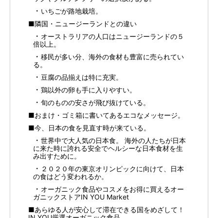
いちごが路地栽培。
■隣国・ニュージーランドとの違い
オーストラリアの人口はニュージーランドの５
倍以上。
移民が多い分、海外の食材も豊富に売られてい
る。
豆腐の品揃えは特に充実。
鶏以外の卵も手に入りやすい。
旬のものの安さが飛び抜けている。
■おまけ・ゴミ箱に書いてあるエコなメッセージ。
■今、日本の食を見直す時が来ている。
世界中で大人気の日本食。 海外の人たちが日本
に来た時に誇れる安全でヘルシーな日本食材を生
み出すために。
２０２０年の東京オリンピックに向けて、日本
の食はどう変われるか。
オーガニック食品やコスメをお得に買えるオー
ガニックストアIN YOU Market
■あらゆる人が安心して滞在できる国をめざして！
IN YOU厳選オーガニック食品