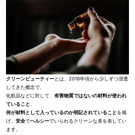
クリーンビューティー
とは、2018年頃から少しずつ浸透
してきた概念で、
化粧品などに対して、
有害物質ではないの材料が使われ
ていること
、
何が材料として入っているのか明記されていること
を掲
げ、
安全
で
ヘルシー
でいられるクリーンな美を表してい
ます。