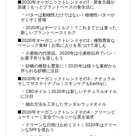
■2020年オーガニックトレンドその1：菜食主義が
加速｜もっとプラントベースの食生活に
バターは動物性だけではない！植物性バターが
ぞくぞく登場
2020年はオーツミルク！？これまでとは違った
新しいプラントベースミルク
■2020年オーガニックトレンドその2：種類豊富な
ベーシック食材｜お気に入りを見つけて楽しむ
小麦粉の代替品。2020年は小麦粉以外でパン・
お菓子作りを楽しもう
砂糖の種類も豊富に！2020年は様々な素材から
作られる砂糖に注目
■2020年オーガニックトレンドその3：ナチュラル
そしてサステイナブル｜スキンケアもEarthyに
CBDオイル｜2020年は新しいナチュラルオイル
に注目
抽出方法を工夫したサンダルウッドオイル
■2020年オーガニックトレンドその4：クリーンビ
ューティー｜安全でヘルシーな美を追求
クリーンな日焼け止めミスト｜2020年はクリー
ンなSPFを使おう