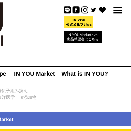
IN YOUMarketへの
出品希望者はこちら
pe
IN YOU Market
What is IN YOU?
遺伝子組み換え
東洋医学
#添加物
rket