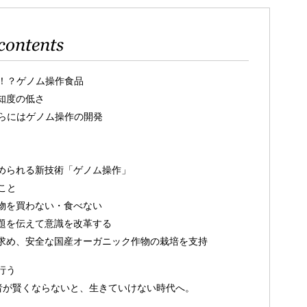
contents
！？ゲノム操作食品
知度の低さ
らにはゲノム操作の開発
められる新技術「ゲノム操作」
こと
物を買わない・食べない
題を伝えて意識を改革する
求め、安全な国産オーガニック作物の栽培を支持
行う
者が賢くならないと、生きていけない時代へ。