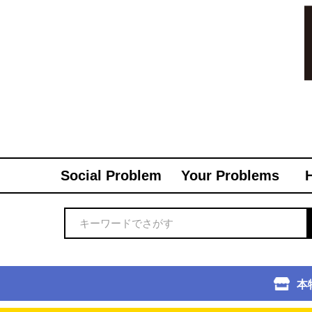
Social Problem
Your Problems
本