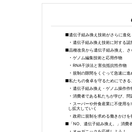
■遺伝子組み換え技術がさらに進化
遺伝子組み換え技術に対する認
■品種改良から遺伝子組み換え、さ
ゲノム編集技術と応用作物
RNA干渉法と害虫抵抗性作物
規制の隙間をくぐって急速に進
■私たちの食卓を守るためにできる
遺伝子組み換え・ゲノム操作作
消費者である私たちが学び、問
スーパーや外食産業に不使用を
し拡大していく
政府に規制を求める働きかけを
■「NO、遺伝子組み換え。」消費
オーガニックを応援しよう！