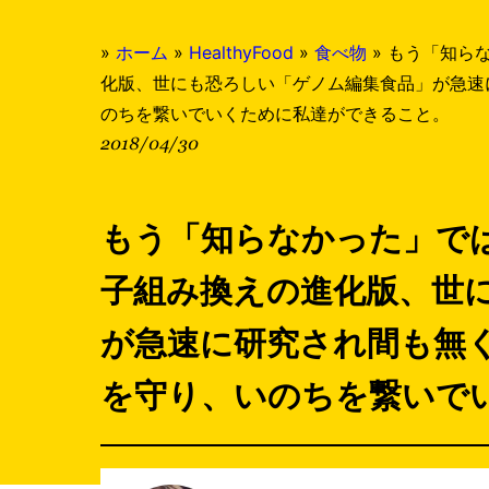
»
ホーム
»
HealthyFood
»
食べ物
»
もう「知ら
化版、世にも恐ろしい「ゲノム編集食品」が急速
のちを繋いでいくために私達ができること。
2018/04/30
もう「知らなかった」で
子組み換えの進化版、世
が急速に研究され間も無
を守り、いのちを繋いで