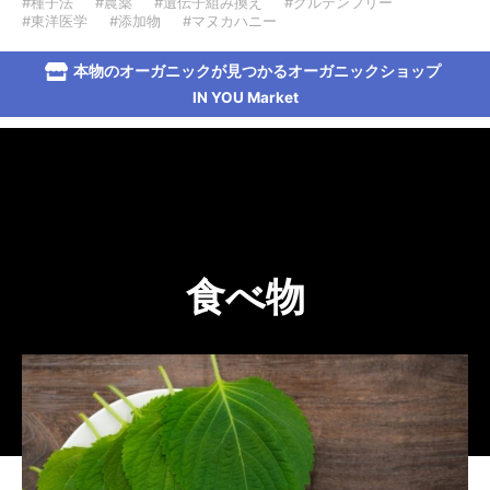
#種子法
#農薬
#遺伝子組み換え
#グルテンフリー
#東洋医学
#添加物
#マヌカハニー
本物のオーガニックが見つかるオーガニックショップ
IN YOU Market
食べ物