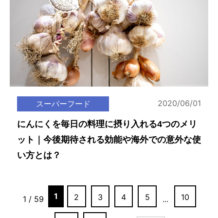
2020/06/01
スーパーフード
にんにくを毎日の料理に摂り入れる4つのメリ
ット｜今後期待される効能や海外での意外な使
い方とは？
1
2
3
4
5
10
1 / 59
...