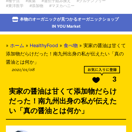
#種子法
#農薬
#遺伝子組み換え
#グルテンフリー
#東洋医学
#添加物
#マヌカハニー
本物のオーガニックが見つかるオーガニックショップ
IN YOU Market
»
ホーム
»
HealthyFood
»
食べ物
»
実家の醤油は甘くて
添加物だらけだった！南九州出身の私が伝えたい「真の
醤油とは何か」
2021/01/08
3
実家の醤油は甘くて添加物だらけ
だった！南九州出身の私が伝えた
い「真の醤油とは何か」