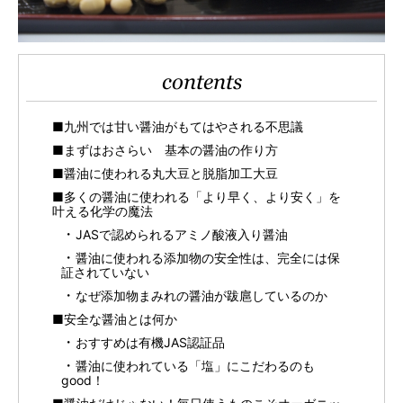
contents
■九州では甘い醤油がもてはやされる不思議
■まずはおさらい 基本の醤油の作り方
■醤油に使われる丸大豆と脱脂加工大豆
■多くの醤油に使われる「より早く、より安く」を
叶える化学の魔法
JASで認められるアミノ酸液入り醤油
醤油に使われる添加物の安全性は、完全には保
証されていない
なぜ添加物まみれの醤油が跋扈しているのか
■安全な醤油とは何か
おすすめは有機JAS認証品
醤油に使われている「塩」にこだわるのも
good！