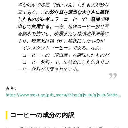
当な温度で焙煎（ばいせん）したものが炒り
豆である。この
炒り豆を適当な大きさに破砕
したものがレギュラーコーヒーで、熱湯で浸
出して飲用する。
一方、粗砕コーヒー炒り豆
を熱水で抽出し、噴霧または凍結乾燥法等に
より、粉末又は顆（か）粒状にしたものが
「インスタントコーヒー」である。なお、
「コーヒー」の「浸出液」を調味したものが
「コーヒー飲料」で、缶詰めにした缶入りコ
ーヒー飲料が市販されている。
参考：
https://www.mext.go.jp/b_menu/shingi/gijyutu/gijyutu3/attach/1299203.htm
コーヒーの成分の内訳