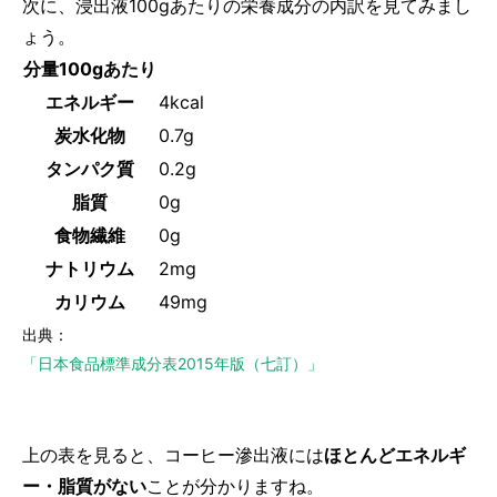
次に、浸出液100gあたりの栄養成分の内訳を見てみまし
ょう。
分量100gあたり
エネルギー
4kcal
炭水化物
0.7g
タンパク質
0.2g
脂質
0g
食物繊維
0g
ナトリウム
2mg
カリウム
49mg
出典：
「日本食品標準成分表2015年版（七訂）」
上の表を見ると、コーヒー滲出液には
ほとんどエネルギ
ー・脂質がない
ことが分かりますね。