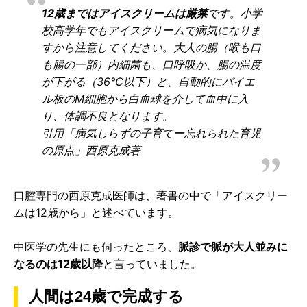
12歳まではアイスクリームは厳禁
です。小学
校高学年でもアイスクリームで病気になりま
すから注意してください。大人の腸（喉も口
も腸の一部）内細菌も、口呼吸か、腸の温度
が下がる（36℃以下）と、自動的にパイエ
ル板のM細胞から白血球を介して血中に入
り、体調不良となります。
引用「病気しらずの子育てー忘れられた育児
の原点」西原克成著
口腔専門の西原克成医師は、著書の中で「アイスクリー
ムは12歳から」と述べています。
中医学の先生にも伺ったところ、
脈診で脈が大人並みに
なるのは12歳以降
と言っていました。
人間は24歳で完成する