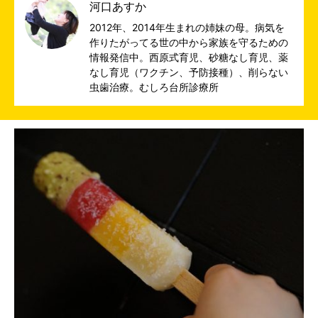
河口あすか
2012年、2014年生まれの姉妹の母。病気を
作りたがってる世の中から家族を守るための
情報発信中。西原式育児、砂糖なし育児、薬
なし育児（ワクチン、予防接種）、削らない
虫歯治療。
むしろ台所診療所