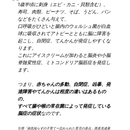
1歳半頃に刺身（エビ・カニ・貝類含む）、
寿司、肉類、ピーナツ、そば、うどん、パン
などをたくさん与えて、
口呼吸がひどいと腸内のウェルシュ菌が白血
球に吸収されてアトピーとともに脳に障害を
起こし、自閉症、てんかんが発症しやすくな
ります。
これにアイスクリームが加わると脳炎や小脳
脊髄変性症、ミトコンドリア脳筋症を発症し
ます。
つまり、
赤ちゃんの多動、自閉症、凶暴、発
達障害やてんかんは程度の違いはあるもの
の、
すべて腸や喉の常在菌によって発症している
脳症の症状
なのです。
引用「病気知らずの子育てー忘れられた育児の原点」西原克成著