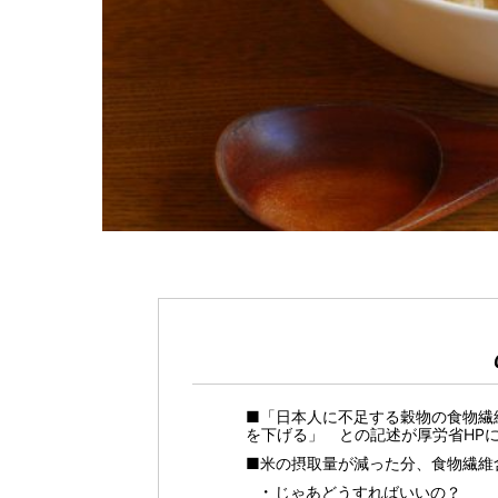
■「日本人に不足する穀物の食物繊
を下げる」 との記述が厚労省HP
■米の摂取量が減った分、食物繊維
じゃあどうすればいいの？