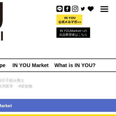
IN YOUMarketへの
出品希望者はこちら
pe
IN YOU Market
What is IN YOU?
遺伝子組み換え
東洋医学
#添加物
rket