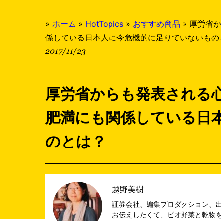
»
ホーム
»
HotTopics
»
おすすめ商品
»
厚労省か
係している日本人に今危機的に足りていないもの
2017/11/23
厚労省からも発表される
肥満にも関係している日
のとは？
越野美樹
証券会社、編集プロダクション、
お伝えしたくて、ビオ野菜と乾物