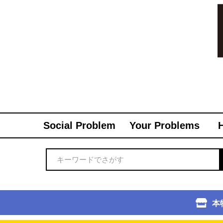
Social Problem
Your Problems
本