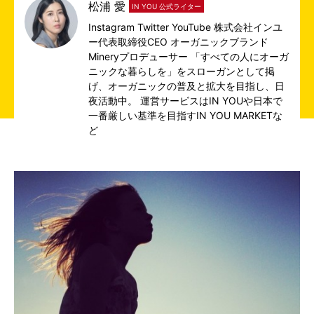
松浦 愛
IN YOU 公式ライター
Instagram
Twitter
YouTube
株式会社インユ
ー代表取締役CEO オーガニックブランド
Mineryプロデューサー 「すべての人にオーガ
ニックな暮らしを」をスローガンとして掲
げ、オーガニックの普及と拡大を目指し、日
夜活動中。 運営サービスは
IN YOU
や日本で
一番厳しい基準を目指す
IN YOU MARKET
な
ど