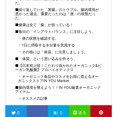
た。
■繰り返していた「胃腸」のトラブル。腸内環境が
悪かった過去。重要だったのは「便」の状態だっ
た。
■健康は全て「腸」が担っている！
■毎日の「インアウトバランス」に注目しよう。
便の状態を確認する。
1日に摂取する水分量を意識する
その他には「体温」に注意しましょう。
■「体質」という思い込みを外そう。
■【日本初上陸！こだわり抜かれたオーガニック&ビ
ーガン乳酸菌】プロバイオティクス
オーガニック食品やコスメをお得に買えるオー
ガニックストアIN YOU Market
■腸内環境を整えよう！！IN YOU厳選オーガニック
アイテム
オススメの記事
送る
0
0