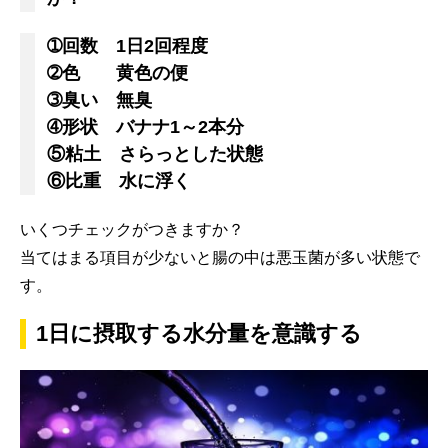
➀回数 1日2回程度
➁色 黄色の便
➂臭い 無臭
➃形状 バナナ1～2本分
⑤粘土 さらっとした状態
⑥比重 水に浮く
いくつチェックがつきますか？
当てはまる項目が少ないと腸の中は悪玉菌が多い状態で
す。
1日に摂取する水分量を意識する