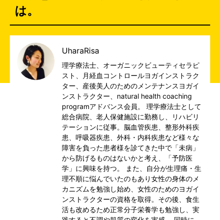
は。
UharaRisa
理学療法士、オーガニックビューティセラピ
スト、月経血コントロールヨガインストラク
ター、産後美人のためのメンテナンスヨガイ
ンストラクター、natural health coaching
programアドバンス会員。 理学療法士として
総合病院、老人保健施設に勤務し、リハビリ
テーションに従事。脳血管疾患、整形外科疾
患、呼吸器疾患、外科・内科疾患など様々な
障害を負った患者様を診てきた中で「未病」
から防げるものはないかと考え、「予防医
学」に興味を持つ。 また、自分が生理痛・生
理不順に悩んでいたのもあり女性の身体のメ
カニズムを勉強し始め、女性のためのヨガイ
ンストラクターの資格を取得。その後、食生
活も改めるため正常分子栄養学も勉強し、実
践すると不調や肌質の変化を実感。 同時に、