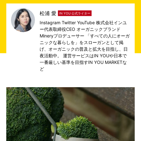
松浦 愛
IN YOU 公式ライター
Instagram
Twitter
YouTube
株式会社インユ
ー代表取締役CEO オーガニックブランド
Mineryプロデューサー 「すべての人にオーガ
ニックな暮らしを」をスローガンとして掲
げ、オーガニックの普及と拡大を目指し、日
夜活動中。 運営サービスは
IN YOU
や日本で
一番厳しい基準を目指す
IN YOU MARKET
な
ど