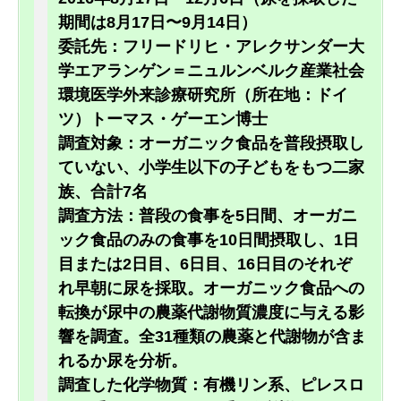
期間は8月17日〜9月14日）
委託先：フリードリヒ・アレクサンダー大
学エアランゲン＝ニュルンベルク産業社会
環境医学外来診療研究所（所在地：ドイ
ツ）トーマス・ゲーエン博士
調査対象：オーガニック食品を普段摂取し
ていない、小学生以下の子どもをもつ二家
族、合計7名
調査方法：普段の食事を5日間、オーガニ
ック食品のみの食事を10日間摂取し、1日
目または2日目、6日目、16日目のそれぞ
れ早朝に尿を採取。オーガニック食品への
転換が尿中の農薬代謝物質濃度に与える影
響を調査。全31種類の農薬と代謝物が含ま
れるか尿を分析。
調査した化学物質：有機リン系、ピレスロ