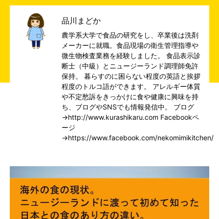
品川まどか
農学系大学で食品の研究をし、卒業後は洗剤
メーカーに就職。食品現場の衛生管理指導や
微生物検査業務を経験しました。 食品表示診
断士（中級）とニュージーランド調理師免許
保持。 暮らすのに困らない程度の英語と挨拶
程度のトルコ語ができます。 アレルギー体質
や不定愁訴をきっかけに食や健康に興味を持
ち、ブログやSNSでも情報発信中。 ブログ
→
http://www.kurashikaru.com
Facebookペ
ージ
→
https://www.facebook.com/nekomimikitchen/