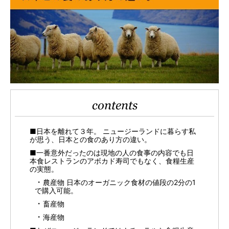
contents
■日本を離れて３年。 ニュージーランドに暮らす私
が思う、日本との食のあり方の違い。
■一番意外だったのは現地の人の食事の内容でも日
本食レストランのアボカド寿司でもなく、食糧生産
の実態。
農産物 日本のオーガニック食材の値段の2分の1
で購入可能。
畜産物
海産物