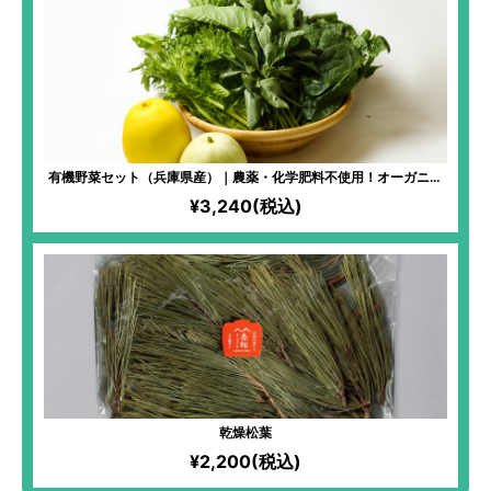
有機野菜セット（兵庫県産）｜農薬・化学肥料不使用！オーガニッ
ク・エコ・フェスタで何度も最優秀賞を受賞するほど、栄養価の高
¥3,240(税込)
いお野菜セット！
乾燥松葉
¥2,200(税込)