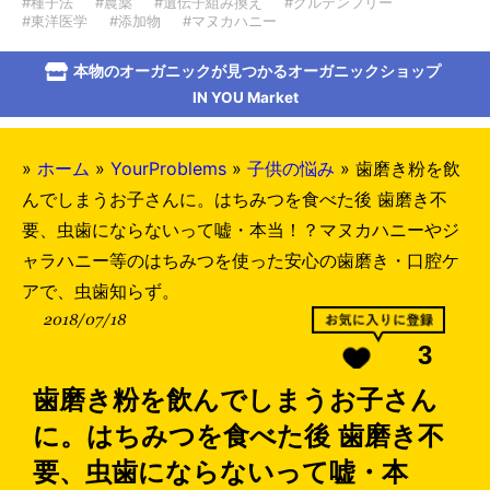
#種子法
#農薬
#遺伝子組み換え
#グルテンフリー
#東洋医学
#添加物
#マヌカハニー
本物のオーガニックが見つかるオーガニックショップ
IN YOU Market
»
ホーム
»
YourProblems
»
子供の悩み
»
歯磨き粉を飲
んでしまうお子さんに。はちみつを食べた後 歯磨き不
要、虫歯にならないって嘘・本当！？マヌカハニーやジ
ャラハニー等のはちみつを使った安心の歯磨き・口腔ケ
アで、虫歯知らず。
2018/07/18
3
歯磨き粉を飲んでしまうお子さん
に。はちみつを食べた後 歯磨き不
要、虫歯にならないって嘘・本