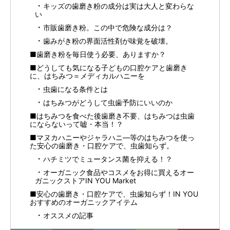
キッズの歯磨き粉の成分は実は大人と変わらな
い
市販歯磨き粉。この中で危険な成分は？
歯みがき粉の界面活性剤が味覚を破壊。
■歯磨き粉を毎日使う必要、ありますか？
■どうしても気になる子どもの口腔ケアと歯磨き
に、はちみつ＝メディカルハニーを
虫歯になる条件とは
はちみつがどうして虫歯予防にいいのか
■はちみつを食べた後歯磨き不要、はちみつは虫歯
にならないって嘘・本当！？
■マヌカハニーやジャラハニ―等のはちみつを使っ
た安心の歯磨き・口腔ケアで、虫歯知らず。
ハチミツでミュータンス菌を抑える！？
オーガニック食品やコスメをお得に買えるオー
ガニックストアIN YOU Market
■安心の歯磨き・口腔ケアで、虫歯知らず！IN YOU
おすすめのオーガニックアイテム
オススメの記事