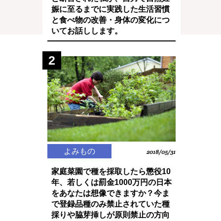
娠に至るまでに実践した生活習慣
と食べ物の改善・身体の変化につ
いてお話しします。
2
よみもの
2018/05/31
家庭菜園で種を採取したら懲役10
年、若しくは罰金1000万円の日本
をあなたは想像できますか？今ま
で登録品種のみ禁止されていた種
採りや脇芽挿しが原則禁止の方向