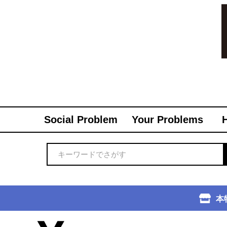
Social Problem
Your Problems
本