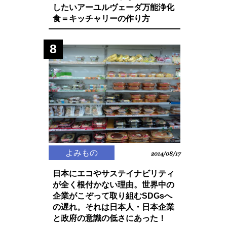
したいアーユルヴェーダ万能浄化
食＝キッチャリーの作り方
8
よみもの
2014/08/17
日本にエコやサステイナビリティ
が全く根付かない理由。世界中の
企業がこぞって取り組むSDGsへ
の遅れ。それは日本人・日本企業
と政府の意識の低さにあった！