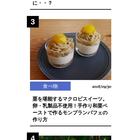
に・・？
3
食べ物
2018/09/30
栗を堪能するマクロビスイーツ。
卵・乳製品不使用！手作り和栗ペ
ーストで作るモンブランパフェの
作り方
4