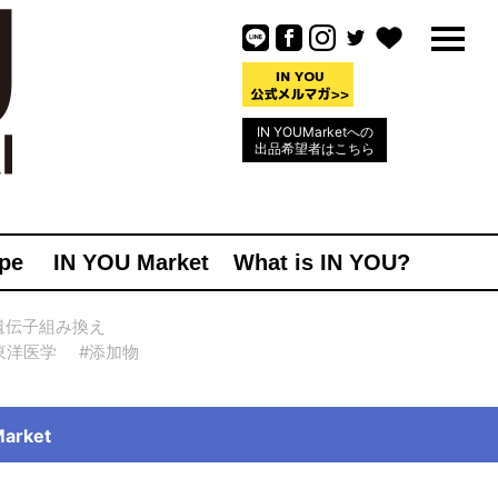
IN YOUMarketへの
出品希望者はこちら
pe
IN YOU Market
What is IN YOU?
遺伝子組み換え
東洋医学
#添加物
rket