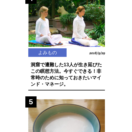
よみもの
2018/9/29
洞窟で遭難した13人が生き延びた
この瞑想方法。今すぐできる！非
常時のために知っておきたいマイ
ンド・マネージ。
5