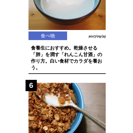
食べ物
2017/09/25
食養生におすすめ。乾燥させる
「肺」を潤す「れんこん甘酒」の
作り方。白い食材でカラダを養お
う。
6