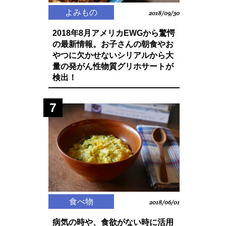
よみもの
2018/09/30
2018年8月アメリカEWGから驚愕
の最新情報。お子さんの朝食やお
やつに欠かせないシリアルから大
量の発がん性物質グリホサートが
検出！
7
食べ物
2018/06/01
病気の時や、食欲がない時に活用