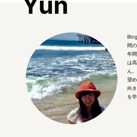
Yun
Blo
間の
年間
は高
ん。
望め
向き
を学