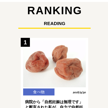
RANKING
READING
1
食べ物
2018/9/30
病院から「自然妊娠は無理です」
と断言された私が、自力で自然妊