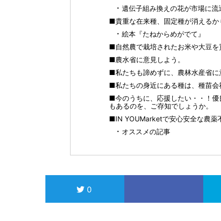
遺伝子組み換えの花が市場に流
■貴重な在来種、固定種が消えるか
絵本『たねからめがでて』
■自然農で栽培されたお米や大豆を
■農水省に意見しよう。
■私たちも諦めずに、農林水産省に
■私たちの身近にある種は、種苗会
■今のうちに、応援したい・・！優
もあるのを、ご存知でしょうか。
■IN YOUMarketで安心安全
オススメの記事
0