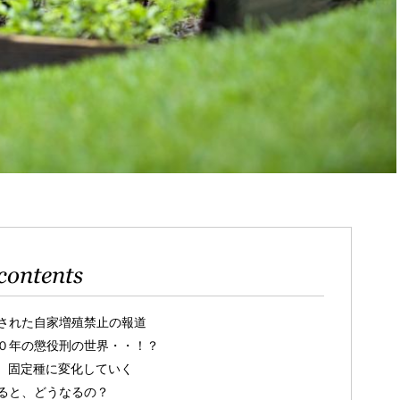
contents
された自家増殖禁止の報道
０年の懲役刑の世界・・！？
、固定種に変化していく
ると、どうなるの？