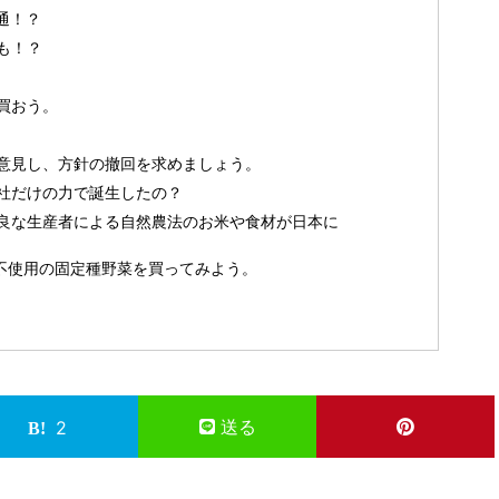
通！？
も！？
買おう。
意見し、方針の撤回を求めましょう。
社だけの力で誕生したの？
良な生産者による自然農法のお米や食材が日本に
な農薬不使用の固定種野菜を買ってみよう。
送る
2