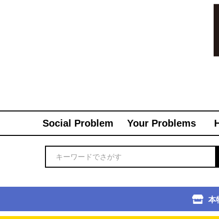
Social Problem
Your Problems
本