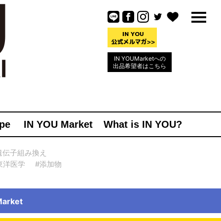
IN YOUMarketへの
出品希望者はこちら
pe
IN YOU Market
What is IN YOU?
遺伝子組み換え
東洋医学
#添加物
rket