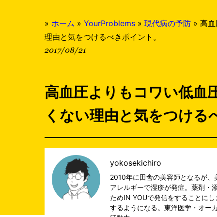
»
ホーム
»
YourProblems
»
現代病の予防
»
高血
理由と気をつけるべきポイント。
2017/08/21
高血圧よりもコワい低血
くない理由と気をつける
yokosekichiro
2010年に田舎の美容師となるが
アレルギーで湿疹が発症。薬剤・
ためIN YOUで発信をすること
するようになる。東洋医学・オー