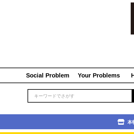
Social Problem
Your Problems
本