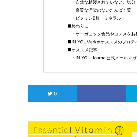
自然な精製されていない、塩分
良質な汚染のないたんぱく質
ビタミンB群・ミネラル
■終わりに
オーガニック食品やコスメをお得に
■IN YOUMarketオススメのプ
■オススメ記事
IN YOU Journal公式メール
0