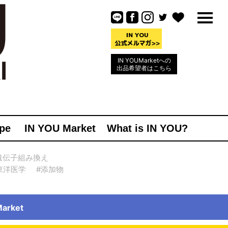
IN YOUMarketへの
出品希望者はこちら
pe
IN YOU Market
What is IN YOU?
遺伝子組み換え
東洋医学
#添加物
rket