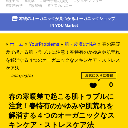
#種子法
#農薬
#遺伝子組み換え
#グルテンフリー
#東洋医学
#添加物
#マヌカハニー
本物のオーガニックが見つかるオーガニックショップ
IN YOU Market
»
ホーム
»
YourProblems
»
肌・皮膚の悩み
»
春の寒暖
差で起こる肌トラブルに注意！春特有のかゆみや肌荒れ
を解消する４つのオーガニックなスキンケア・ストレス
ケア法
2021/03/21
0
春の寒暖差で起こる肌トラブルに
注意！春特有のかゆみや肌荒れを
解消する４つのオーガニックなス
キンケア・ストレスケア法