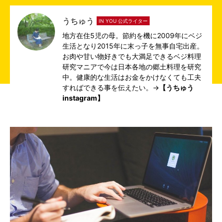
うちゅう
IN YOU 公式ライター
地方在住5児の母。節約を機に2009年にベジ
生活となり2015年に末っ子を無事自宅出産。
お肉や甘い物好きでも大満足できるベジ料理
研究マニアで今は日本各地の郷土料理を研究
中。健康的な生活はお金をかけなくても工夫
すればできる事を伝えたい。→
【うちゅう
instagram】