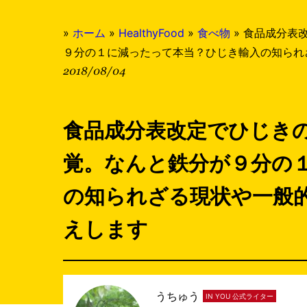
»
ホーム
»
HealthyFood
»
食べ物
»
食品成分表
９分の１に減ったって本当？ひじき輸入の知られ
2018/08/04
食品成分表改定でひじき
覚。なんと鉄分が９分の
の知られざる現状や一般
えします
うちゅう
IN YOU 公式ライター