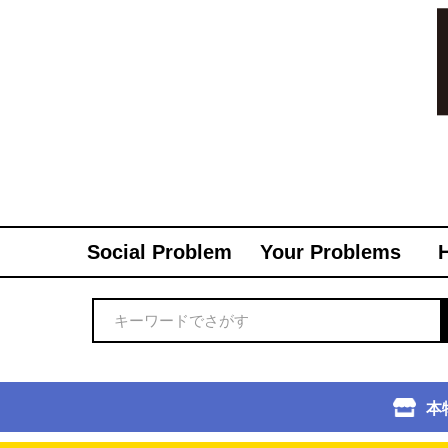
Social Problem
Your Problems
本