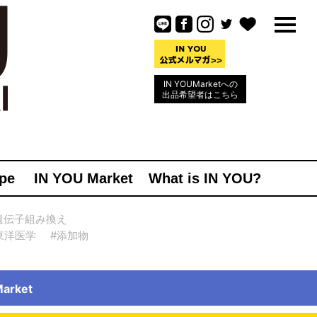
IN YOUMarketへの
出品希望者はこちら
pe
IN YOU Market
What is IN YOU?
遺伝子組み換え
東洋医学
#添加物
rket