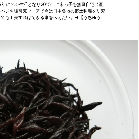
9年にベジ生活となり2015年に末っ子を無事自宅出産。
るベジ料理研究マニアで今は日本各地の郷土料理を研究
くても工夫すればできる事を伝えたい。→
【うちゅう