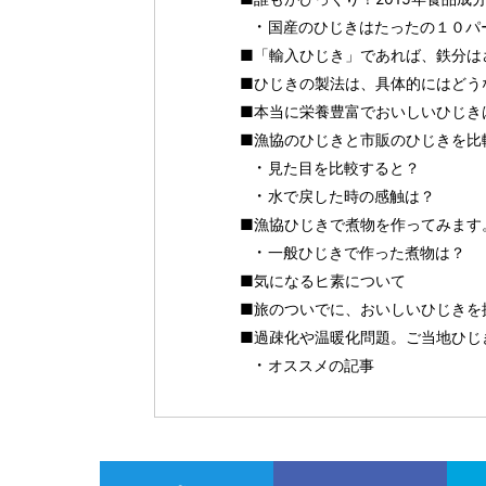
国産のひじきはたったの１０パ
■「輸入ひじき」であれば、鉄分は
■ひじきの製法は、具体的にはどう
■本当に栄養豊富でおいしいひじき
■漁協のひじきと市販のひじきを比
見た目を比較すると？
水で戻した時の感触は？
■漁協ひじきで煮物を作ってみます
一般ひじきで作った煮物は？
■気になるヒ素について
■旅のついでに、おいしいひじきを
■過疎化や温暖化問題。ご当地ひじ
オススメの記事