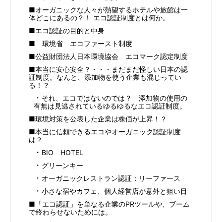
■オーガニックな人々が熱望するホテルや旅館は一
体どこにあるの？！ エコ認証制度とは何か。
■エコ認証の目的と中身
■ 環境省 エコファースト制度
■公益財団法人日本環境協会 エコマーク認定制度
■本当に安心安全？・・・まだまだ怪しい日本の認
証制度。なんと、添加物を使う企業も混じってい
る！？
それ、エコではないのでは？ 添加物の使用の
有無は見逃されているゆるゆるなエコ認証制度。
■環境対策を公表した企業は株価が上昇！？
■本当に信頼できるエコやオーガニック認証制度
は？
BIO HOTEL
グリーンキー
オーガニックレストラン認証：リーファース
小さな宿やカフェ、個人経営店が意外と狙い目
■「エコ認証」を単なる企業のPRツールや、ブーム
で終わらせないためには。