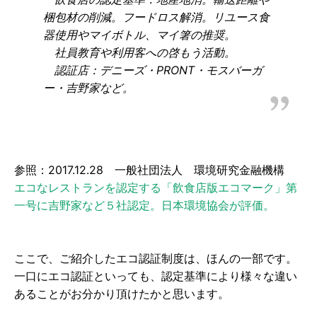
梱包材の削減。フードロス解消。リユース食
器使用やマイボトル、マイ箸の推奨。
社員教育や利用客への啓もう活動。
認証店：デニーズ・PRONT・モスバーガ
ー・吉野家など。
参照：2017.12.28 一般社団法人 環境研究金融機構
エコなレストランを認定する「飲食店版エコマーク」第
一号に吉野家など５社認定。日本環境協会が評価。
ここで、ご紹介したエコ認証制度は、ほんの一部です。
一口にエコ認証といっても、認定基準により様々な違い
あることがお分かり頂けたかと思います。