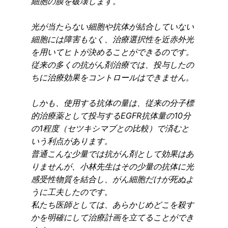
細胞の膜を破壊します。
光が当たらない細胞や抗体が結合していない
細胞には障害もなく、治療選択性を近赤外光
を用いてヒトが決めることができるのです。
従来の多くの抗がん剤治療では、投与したの
ちに治療効果をコントロールはできません。
しかも、使用する抗体の量は、従来の分子標
的治療薬として投与するEGFR抗体量の10分
の1程度（セツキシマブとの比較）で済むと
いう利点があります。
普通こんな少量では抗がん剤として効果はあ
りませんが、小林先生はその少量の抗体に光
感受性物質を結合し、がん細胞だけが死ぬよ
うに工夫したのです。
私たち医師としては、あらかじめどこを殺す
かを明確にして治療計画を立てることができ