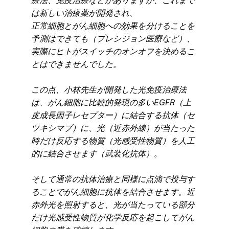
は新しい治療薬が開発され、
正常細胞とがん細胞への効果を分けることを
予測はできても（プレシジョン医療など）、
実際にヒトがスイッチのオンオフを決めるこ
とはできませんでした。
この点、小林先生が開発した光免疫治療法
は、がん細胞に比較的発現の多いEGFR（上
皮成長因子レセプター）に結合する抗体（セ
ツキシマブ）に、光（近赤外線）が当たった
時だけ反応する物質（光感受性物質）を人工
的に結合させます（武装化抗体）。
そして通常の抗体治療と同様に点滴で投与す
ることでがん細胞に抗体を結合させます。近
赤外光を照射すると、光が当たっている部分
だけ光感受性物質が化学反応を起こしてがん