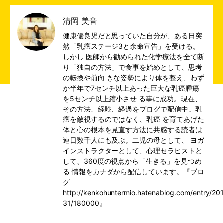
清岡 美音
健康優良児だと思っていた自分が、ある日突
然「乳癌ステージ3と余命宣告」を受ける。
しかし 医師から勧められた化学療法を全て断
り「独自の方法」で食事を始めとして、思考
の転換や前向 きな姿勢により体を整え、わず
か半年で7センチ以上あった巨大な乳癌腫瘍
を5センチ以上縮小させ る事に成功。現在、
その方法、経験、経過をブログで配信中。乳
癌を敵視するのではなく、乳癌 を育てあげた
体と心の根本を見直す方法に共感する読者は
連日数千人にも及ぶ。二児の母として、 ヨガ
インストラクターとして、心理セラピストと
して、360度の視点から「生きる」を見つめ
る 情報をカナダから配信しています。『ブロ
グ
http://kenkohuntermio.hatenablog.com/entry/20
31/180000』