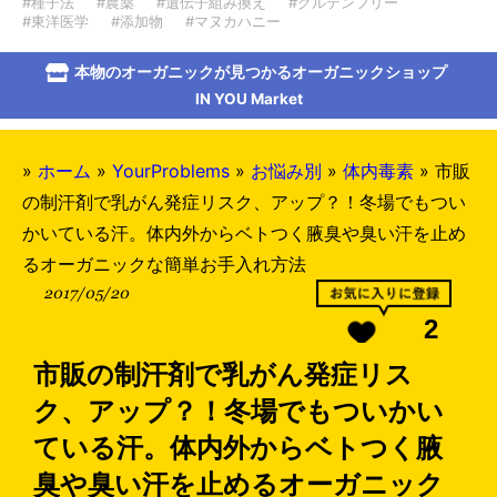
#種子法
#農薬
#遺伝子組み換え
#グルテンフリー
#東洋医学
#添加物
#マヌカハニー
本物のオーガニックが見つかるオーガニックショップ
IN YOU Market
»
ホーム
»
YourProblems
»
お悩み別
»
体内毒素
»
市販
の制汗剤で乳がん発症リスク、アップ？！冬場でもつい
かいている汗。体内外からベトつく腋臭や臭い汗を止め
るオーガニックな簡単お手入れ方法
2017/05/20
2
市販の制汗剤で乳がん発症リス
ク、アップ？！冬場でもついかい
ている汗。体内外からベトつく腋
臭や臭い汗を止めるオーガニック