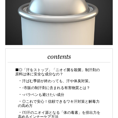
contents
■◎「汗をストップ」「ニオイ菌を殺菌」制汗剤の
原料は体に安全な成分なの？
汗ばむ季節が終わっても、汗や体臭対策。
-市販の制汗剤に含まれる有害物質とは？
-パラベンも避けたい成分
◎これで安心！信頼できるワキ汗対策と解毒力
の高め方
(1)汗のニオイ源となる「体の毒素」を排出力を
高めるインナーケア方法