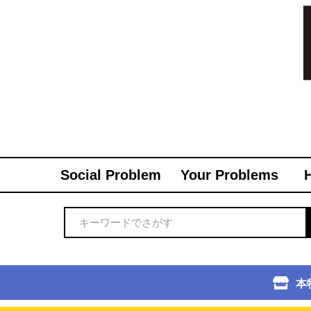
Social Problem
Your Problems
本