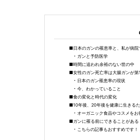
■日本のガンの罹患率と、私が病
ガンと予防医学
■時間に追われ余裕のない世の中
■女性のガン死亡率は大腸ガンが第
日本のガン罹患率の現状
今、わかっていること
■食の変化と時代の変化
■10年後、20年後を健康に生きる
オーガニック食品やコスメをお得に
■ガンに罹る前にできることがある！ 
こちらの記事もおすすめです！