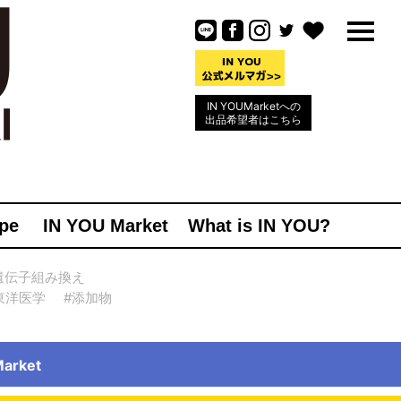
IN YOUMarketへの
出品希望者はこちら
pe
IN YOU Market
What is IN YOU?
遺伝子組み換え
東洋医学
#添加物
rket