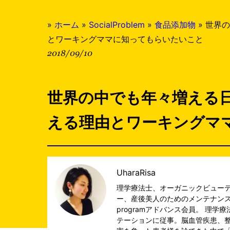
»
ホーム
»
SocialProblem
»
食品添加物
»
世界の
とワーキングママに知ってもらいたいこと
2018/09/10
世界の中でも年々増える
える理由とワーキングマ
UharaRisa
理学療法士、オーガニックビュー
ー、産後美人のためのメンテナンスヨガイン
programアドバンス会員。 理
テーションに従事。脳血管疾患、