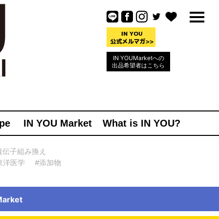
IN YOUMarketへの
出品希望者はこちら
pe
IN YOU Market
What is IN YOU?
遺伝子組み換え
東洋医学
#添加物
rket