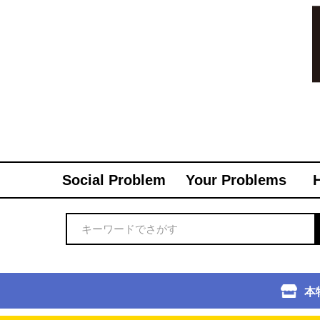
Social Problem
Your Problems
本