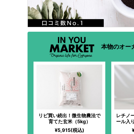
本物のオー
リピ買い続出！微生物農法で
レチノ
育てた玄米（5kg）
ール入
¥5,915(税込)