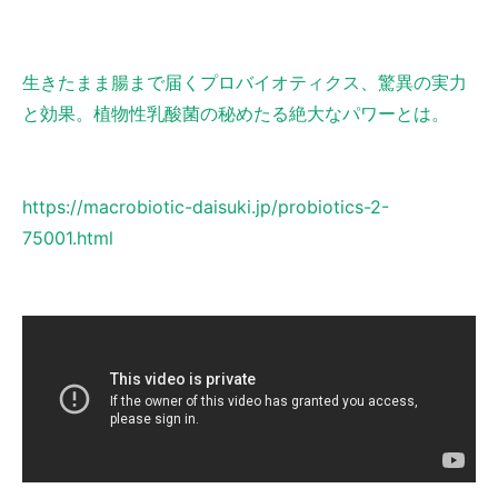
生きたまま腸まで届くプロバイオティクス、驚異の実力
と効果。植物性乳酸菌の秘めたる絶大なパワーとは。
https://macrobiotic-daisuki.jp/probiotics-2-
75001.html