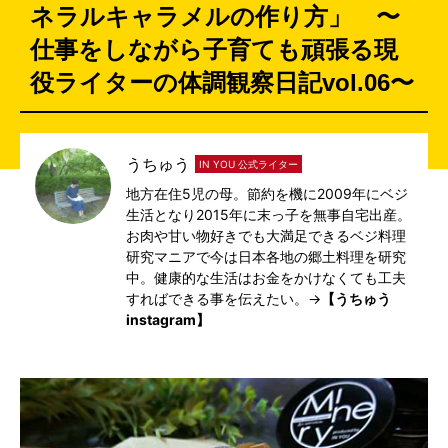
ネラルキャラメルの作り方」 〜
仕事をしながら子育ても頑張る現
役ライターの体調観察日記vol.06〜
うちゅう
IN YOU 公式ライター
地方在住5児の母。節約を機に2009年にベジ
生活となり2015年に末っ子を無事自宅出産。
お肉や甘い物好きでも大満足できるベジ料理
研究マニアで今は日本各地の郷土料理を研究
中。健康的な生活はお金をかけなくても工夫
すればできる事を伝えたい。→
【うちゅう
instagram】