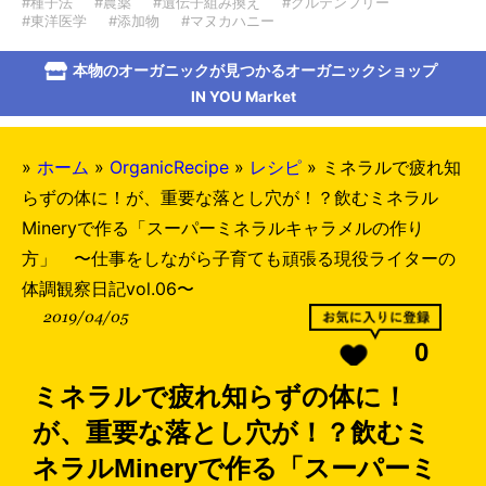
#種子法
#農薬
#遺伝子組み換え
#グルテンフリー
#東洋医学
#添加物
#マヌカハニー
本物のオーガニックが見つかるオーガニックショップ
IN YOU Market
»
ホーム
»
OrganicRecipe
»
レシピ
»
ミネラルで疲れ知
らずの体に！が、重要な落とし穴が！？飲むミネラル
Mineryで作る「スーパーミネラルキャラメルの作り
方」 〜仕事をしながら子育ても頑張る現役ライターの
体調観察日記vol.06〜
2019/04/05
0
ミネラルで疲れ知らずの体に！
が、重要な落とし穴が！？飲むミ
ネラルMineryで作る「スーパーミ