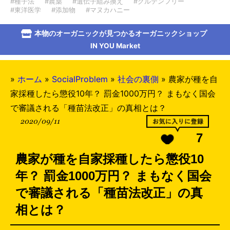
#種子法
#農薬
#遺伝子組み換え
#グルテンフリー
#東洋医学
#添加物
#マヌカハニー
本物のオーガニックが見つかるオーガニックショップ
IN YOU Market
»
ホーム
»
SocialProblem
»
社会の裏側
»
農家が種を自
家採種したら懲役10年？ 罰金1000万円？ まもなく国会
で審議される「種苗法改正」の真相とは？
2020/09/11
7
農家が種を自家採種したら懲役10
年？ 罰金1000万円？ まもなく国会
で審議される「種苗法改正」の真
相とは？