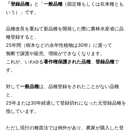
「登録品種」
と「
一般品種
（固定種もしくは在来種とも
いう）」です。
品種改良を重ねて新品種を開発した際に農林水産省に品
種登録すると、
25年間（樹木などの永年性植物は30年）に渡って
無断で譲渡や販売、増殖ができなくなります。
これが、いわゆる
著作権保護された品種
、
登録品種
で
す。
対して
一般品種
は、品種登録をされたことがない品種
と、
25年または30年経過して登録切れになった元登録品種を
指しています。
ただし現行の種苗法では例外があり、農家が購入した登