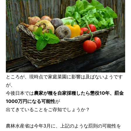
ところが、現時点で家庭菜園に影響は及ばないようです
が、
今後日本では
農家が種を自家採種したら懲役10年、罰金
1000万円になる可能性
が
出てきていることをご存知でしょうか？
農林水産省は今年3月に、上記のような罰則の可能性を