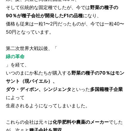
そして伝統的な固定種でしたが、今では
野菜の種子の
90％が種子会社が開発したF1の品種
になり、
価格も従来は一粒1〜2円だったものが、今では一粒40〜
50円となっています。
第二次世界大戦以後、「
緑の革命
」を経て、
いつのまにか私たちが購入する
野菜の種子の70％はモン
サント（現バイエル）、
ダウ・ディポン、シンジェンタ
といった
多国籍種子企業
によって
生産されるようになってしまいました。
これらの会社は元々は
化学肥料や農薬のメーカー
でした
が、次々と
種子会社を買収
。