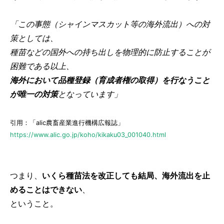
「この事態（シャインマスカット等の海外流出）への対
策としては、
種苗などの国外への持ち出しを物理的に防止することが
困難である以上、
海外において品種登録（育成者権の取得）を行なうこと
が唯一の対策
となっています」
引用：「alic農畜産業進行機構広報誌」
https://www.alic.go.jp/koho/kikaku03_001040.html
つまり、
いくら種苗法を改正しても結局、海外流出を止
めることはできない
、
ということ。