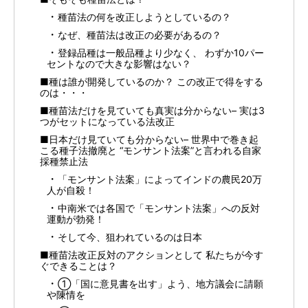
種苗法の何を改正しようとしているの？
なぜ、種苗法は改正の必要があるの？
登録品種は一般品種より少なく、 わずか10パー
セントなので大きな影響はない？
■種は誰が開発しているのか？ この改正で得をする
のは・・・
■種苗法だけを見ていても真実は分からない– 実は3
つがセットになっている法改正
■日本だけ見ていても分からない– 世界中で巻き起
こる種子法撤廃と “モンサント法案”と言われる自家
採種禁止法
「モンサント法案」によってインドの農民20万
人が自殺！
中南米では各国で「モンサント法案」への反対
運動が勃発！
そして今、狙われているのは日本
■種苗法改正反対のアクションとして 私たちが今す
ぐできることは？
①「国に意見書を出す」よう、地方議会に請願
や陳情を