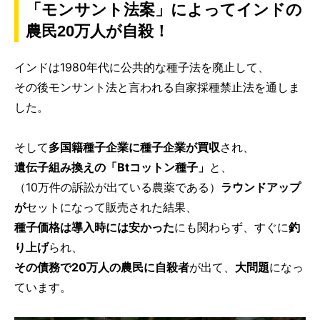
「モンサント法案」によってインドの
農民20万人が自殺！
インドは1980年代に公共的な種子法を廃止して、
その後モンサント法と言われる自家採種禁止法を通しま
した。
そして
多国籍種子企業に種子企業が買収
され、
遺伝子組み換えの「Btコットン種子」
と、
（10万件の訴訟が出ている農薬である）
ラウンドアップ
が
セットになって販売された結果、
種子価格は導入時には安かった
にも関わらず、すぐに
釣
り上げ
られ、
その債務で20万人の農民に自殺者
が出て、
大問題
になっ
ています。