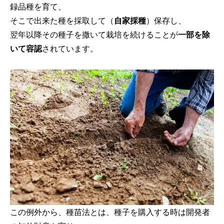
録品種を育て、
そこで出来た種を採取して（
自家採種
）保存し、
翌年以降その種子を撒いて栽培を続けることが
一部を除
いて容認
されています。
この例外から、種苗法とは、種子を購入する時は開発者