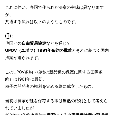
これに伴い、各国で作られた法案の中味は異なります
が、
共通する流れは以下のようなものです。
①：
他国との
自由貿易協定
などを通じて
UPOV（ユポフ）1991年条約の批准
とそれに基づく国内
法案が迫られます。
このUPOV条約（植物の新品種の保護に関する国際条
約）は1961年に最初、
種子の開発者の権利を定める為に成立したもの。
当初は農家が種を保存する事は当然の権利として考えら
れていましたが、
1991年の条約改定時に
農家による自家採種は種の育成者