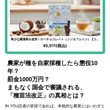
希少な羅漢果を使用！ローチョコレート（ノンカフェイン）【ココ
ナッツ】
¥5,011(税込)
農家が種を自家採種したら懲役10
年？
罰金1000万円？
まもなく国会で審議される、
「種苗法改正」の真相とは？
IN YOU読者の皆様であれば、本格的な農業とはいわずと