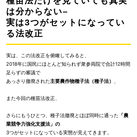
種苗法だけを見ていても真実
は分からない–
実は3つがセットになってい
る法改正
実は、この法改正を俯瞰してみると、
2018年に国民にほとんど知られず衆参両院で合計12時間
足らずの審議で
あっさり撤廃された
主要農作物種子法（種子法）
、
また今回の種苗法改正、
さらにもうひとつ、種子法撤廃とほぼ同時に通った
「農
業競争力強化支援法」の
3つがセットになっている実態が見えてきます。