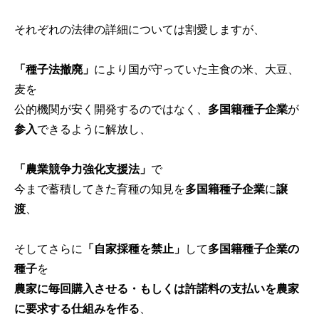
それぞれの法律の詳細については割愛しますが、
「種子法撤廃」
により国が守っていた主食の米、大豆、
麦を
公的機関が安く開発するのではなく、
多国籍種子企業
が
参入
できるように解放し、
「農業競争力強化支援法」
で
今まで蓄積してきた育種の知見を
多国籍種子企業
に
譲
渡
、
そしてさらに
「自家採種を禁止」
して
多国籍種子企業の
種子
を
農家に毎回購入させる・もしくは許諾料の支払いを農家
に要求する仕組みを作る
、