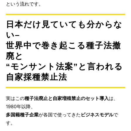
という流れです。
日本だけ見ていても分からな
い–
世界中で巻き起こる種子法撤
廃と
“モンサント法案”と言われる
自家採種禁止法
実はこの
種子法廃止と自家増殖禁止のセット導入
は、
1980年以降、
多国籍種子企業
が各国で使ってきた
ビジネスモデル
で
す。