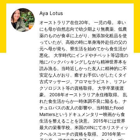
Aya Lotus
オーストラリア在住20年。 一児の母。 幸い
にも母が自然志向で幼少期より無農薬、低農
薬のものが食卓に上がり、無添加化粧品を使
っていたが、高校の時に単身海外赴任の父の
元へ母が発ち、寮生活を始めてから食生活が
悪化。 大学時代にインドやチベット等辺境の
地にバックパッキングしながら精神世界本を
読み漁る。当時近しかった友人に精神的に不
安定な人がおり、癒すお手伝いがしたくタイ
古式マッサージ、アロマセラピスト、リフレ
クソロジスト等の資格取得。 大学卒業後渡
豪。 2008年オーストラリア永住権取得。 乱
れた食生活からか一時体調不良に陥るも、ナ
チュロパスの友人の影響や、当時観たFood
Mattersというドキュメンタリー映画から食
生活を整えることを決意。 2015年には世界
最大の栄養学校、米国のIINにてホリスティッ
クヘルスコーチの資格を取得。 2016年第一