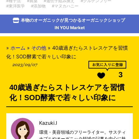
#種子法
#農薬
#遺伝子組み換え
#グルテンフリー
#東洋医学
#添加物
#マヌカハニー
本物のオーガニックが見つかるオーガニックショップ
IN YOU Market
»
ホーム
»
その他
»
40歳過ぎたらストレスケアを習慣
化！SOD酵素で若々しい印象に
2023/09/07
3
40歳過ぎたらストレスケアを習慣
化！SOD酵素で若々しい印象に
Kazuki.I
環境・美容領域のフリーライター。サスティ
ナブルやオーガニック領域の記事を中心に執