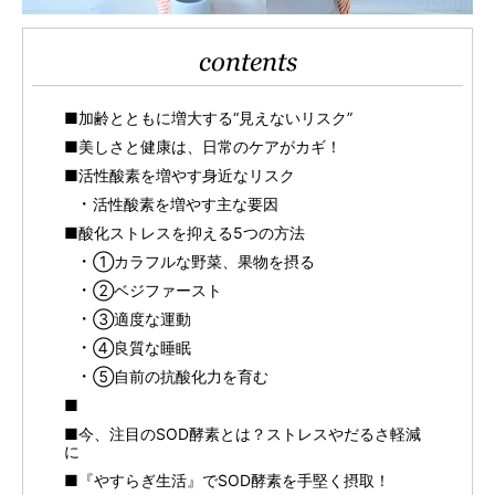
contents
■加齢とともに増大する“見えないリスク”
■美しさと健康は、日常のケアがカギ！
■活性酸素を増やす身近なリスク
活性酸素を増やす主な要因
■酸化ストレスを抑える5つの方法
①カラフルな野菜、果物を摂る
②ベジファースト
③適度な運動
④良質な睡眠
⑤自前の抗酸化力を育む
■
■今、注目のSOD酵素とは？ストレスやだるさ軽減
に
■『やすらぎ生活』でSOD酵素を手堅く摂取！