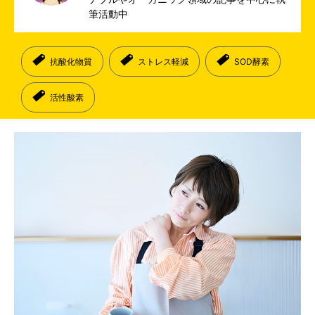
筆活動中
抗酸化物質
ストレス軽減
SOD酵素
活性酸素