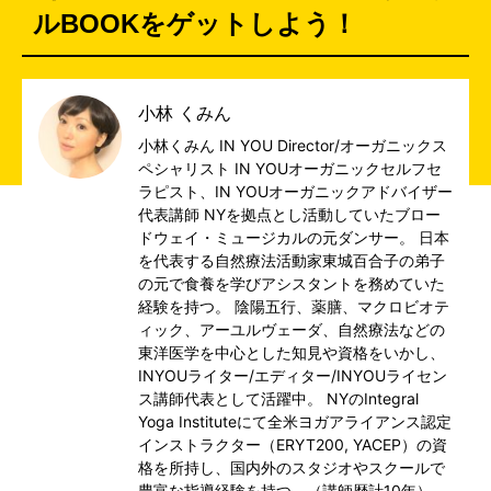
ルBOOKをゲットしよう！
小林 くみん
小林くみん IN YOU Director/オーガニックス
ペシャリスト IN YOUオーガニックセルフセ
ラピスト、IN YOUオーガニックアドバイザー
代表講師 NYを拠点とし活動していたブロー
ドウェイ・ミュージカルの元ダンサー。 日本
を代表する自然療法活動家東城百合子の弟子
の元で食養を学びアシスタントを務めていた
経験を持つ。 陰陽五行、薬膳、マクロビオテ
ィック、アーユルヴェーダ、自然療法などの
東洋医学を中心とした知見や資格をいかし、
INYOUライター/エディター/INYOUライセン
ス講師代表として活躍中。 NYのIntegral
Yoga Instituteにて全米ヨガアライアンス認定
インストラクター（ERYT200, YACEP）の資
格を所持し、国内外のスタジオやスクールで
豊富な指導経験を持つ。（講師歴計10年）。