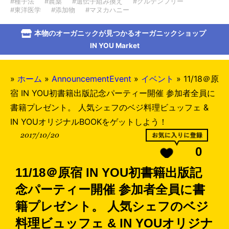
#種子法
#農薬
#遺伝子組み換え
#グルテンフリー
#東洋医学
#添加物
#マヌカハニー
本物のオーガニックが見つかるオーガニックショップ
IN YOU Market
»
ホーム
»
AnnouncementEvent
»
イベント
»
11/18＠原
宿 IN YOU初書籍出版記念パーティー開催 参加者全員に
書籍プレゼント。 人気シェフのベジ料理ビュッフェ &
IN YOUオリジナルBOOKをゲットしよう！
2017/10/20
0
11/18＠原宿 IN YOU初書籍出版記
念パーティー開催 参加者全員に書
籍プレゼント。 人気シェフのベジ
料理ビュッフェ & IN YOUオリジナ