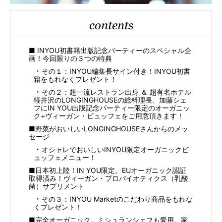
contents
■ INYOU初書籍出版記念パーティーのスペシャル企
画！今回限りの３つの特典
その１：INYOU編集長サイン付き！INYOU初書
籍をもれなくプレゼント！
その２：超一流レストラン出身 ＆ 超有名ホテル
軽井沢のLONGINGHOUSEの総料理長、加藤シェ
フにIN YOU出版記念パーティー限定のオーガニッ
ク+ヴィーガン・ビュッフェをご用意頂きます！
■野菜がおいしいLONGINGHOUSEさんからのメッ
セージ
オシャレでおいしいINYOU限定オーガニックビ
ュッフェメニュー！
■日本初上陸！IN YOU限定。EUオーガニック認証
取得済み！ヴィーガン・プロバイオティクス（乳酸
菌）サプリメント
その３：INYOU Marketのこだわり商品をもれな
くプレゼント！
■完全オーガニック。ミシュランシェフも愛用。家