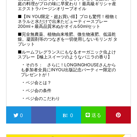
庭の料理がプロの味に早変わり！最高級ギリシャ産
エクストラバージンオリーブオイル
■【IN YOU限定・超お買い得】プロも驚愕！植物ミ
ネラルと水だけで出来たビューティースプレー
200ml＋最高品質米ぬかオイル50mlセット
■完全無農薬、植物由来堆肥、微生物液肥、低温乾
燥。凝固剤等のつなぎを一切使用しないモリンガ タ
ブレット
■ルームフレグランスにもなるオーガニック虫よけ
スプレー【極上スイーツのようなバニラの香り】
その５： さらに！LONGINGHOUSEさんから
も参加者全員にINYOU出版記念パーティー限定の
プレゼントが！
ベジ会とは？
ベジ会の条件
ベジ会のこだわり
送る
0
0