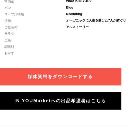
常備菜
What is IN YOU?
パン
Blog
スープ汁物類
Recruiting
漬物
オーガニックに人生を賭けた7人が紡ぐリ
ご飯もの
アルストーリー
サラダ
主菜
調味料
おかず
媒体資料をダウンロードする
IN YOUMarketへの出品希望者はこちら