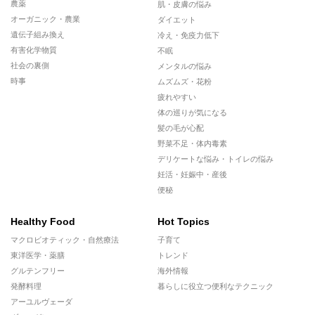
農薬
肌・皮膚の悩み
オーガニック・農業
ダイエット
遺伝子組み換え
冷え・免疫力低下
有害化学物質
不眠
社会の裏側
メンタルの悩み
時事
ムズムズ・花粉
疲れやすい
体の巡りが気になる
髪の毛が心配
野菜不足・体内毒素
デリケートな悩み・トイレの悩み
妊活・妊娠中・産後
便秘
Healthy Food
Hot Topics
マクロビオティック・自然療法
子育て
東洋医学・薬膳
トレンド
グルテンフリー
海外情報
発酵料理
暮らしに役立つ便利なテクニック
アーユルヴェーダ