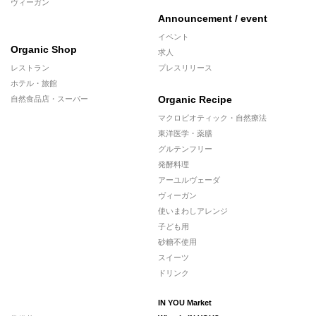
ヴィーガン
Announcement / event
イベント
Organic Shop
求人
レストラン
プレスリリース
ホテル・旅館
Organic Recipe
自然食品店・スーパー
マクロビオティック・自然療法
東洋医学・薬膳
グルテンフリー
発酵料理
アーユルヴェーダ
ヴィーガン
使いまわしアレンジ
子ども用
砂糖不使用
スイーツ
ドリンク
IN YOU Market