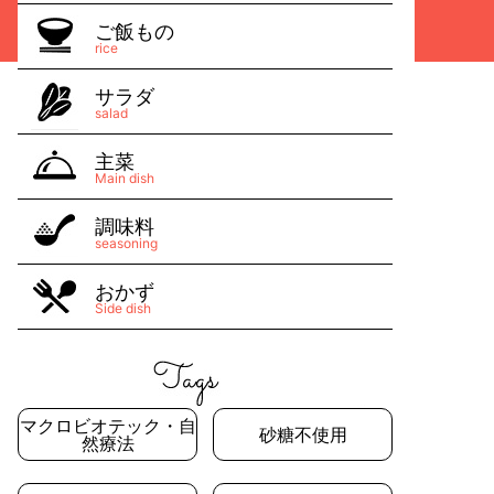
ご飯もの
rice
サラダ
salad
主菜
Main dish
調味料
seasoning
おかず
Side dish
マクロビオテック・自
砂糖不使用
然療法