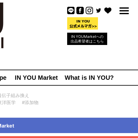
IN YOUMarketへの
出品希望者はこちら
pe
IN YOU Market
What is IN YOU?
遺伝子組み換え
東洋医学
#添加物
rket