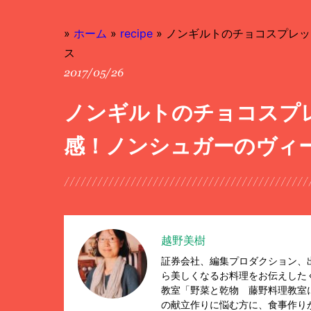
»
ホーム
»
recipe
»
ノンギルトのチョコスプレッ
ス
2017/05/26
ノンギルトのチョコスプ
感！ノンシュガーのヴィ
越野美樹
証券会社、編集プロダクション、
ら美しくなるお料理をお伝えした
教室「野菜と乾物 藤野料理教室
の献立作りに悩む方に、食事作り