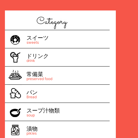
スイーツ
sweets
ドリンク
drink
常備菜
preserved food
パン
Bread
スープ汁物類
soup
漬物
pikles