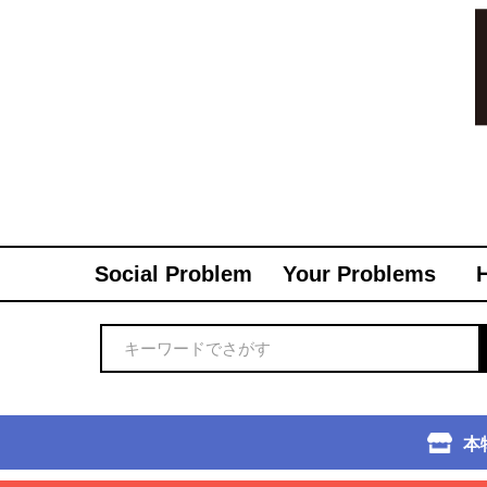
Social Problem
Your Problems
本