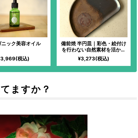
ガニック美容オイル
備前焼 半円皿｜彩色・絵付け
を行わない自然素材を活かし
た焼き物。独特の色味で、使
¥3,969(税込)
¥3,273(税込)
うたびに風合いが変化！古よ
り続く「備前焼窯元六姓」直
系の窯元が、代々受け継がれ
てきた陶技を活かして作り上
げた力作！半円のデザインが
べてますか？
食卓にアクセントを加えま
す！